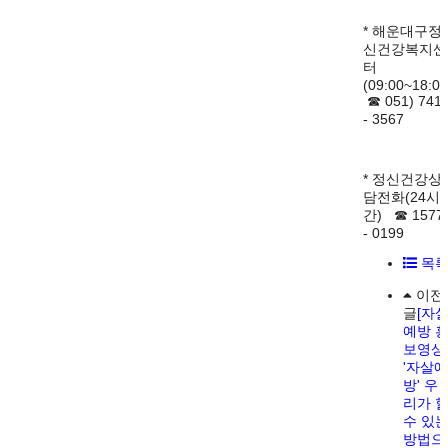
* 해운대구정
신건강복지센
터
(09:00~18:0
☎ 051) 741
- 3567
* 정신건강상
담전화(24시
간) ☎ 1577
- 0199
목
이전
글
[자
예방 
보영상
'자살예
방' 우
리가 
수 있
방법으