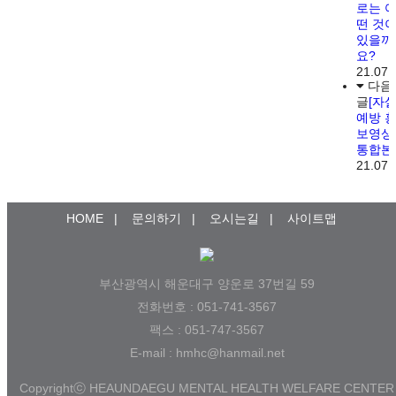
로는 
떤 것
있을까
요?
21.07.
다음
글
[자
예방 
보영상
통합본
21.07.
HOME
|
문의하기
|
오시는길
|
사이트맵
부산광역시 해운대구 양운로 37번길 59
전화번호 : 051-741-3567
팩스 : 051-747-3567
E-mail : hmhc@hanmail.net
Copyrightⓒ HEAUNDAEGU MENTAL HEALTH WELFARE CENTER