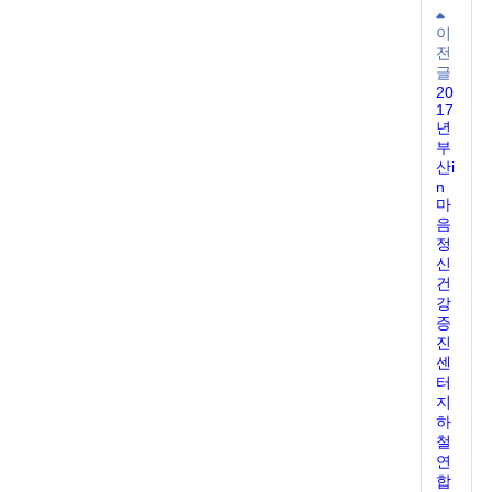
이
전
글
20
17
년
부
산i
n
마
음
정
신
건
강
증
진
센
터
지
하
철
연
합