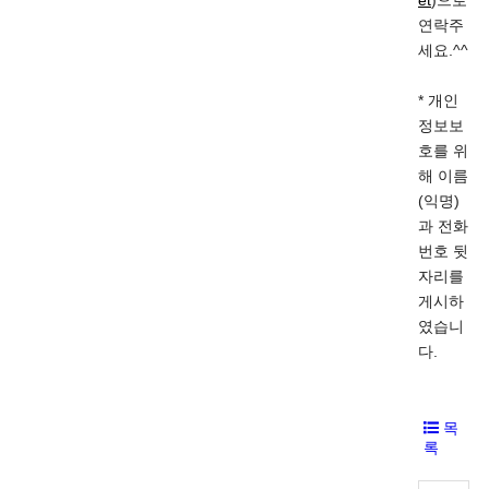
연락주
세요.^^
* 개인
정보보
호를 위
해 이름
(익명)
과 전화
번호 뒷
자리를
게시하
였습니
다.
목
록