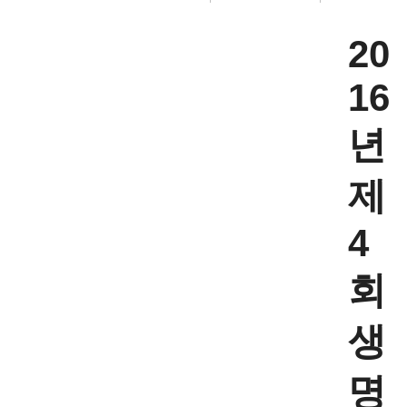
20
16
년
제
4
회
생
명