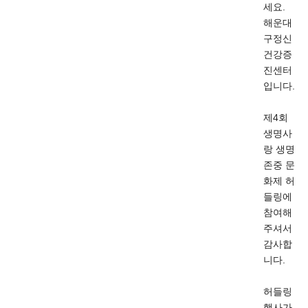
세요.
해운대
구정신
건강증
진센터
입니다.
제4회
생명사
랑 생명
존중 문
화제 허
들링에
참여해
주셔서
감사합
니다.
허들링
행사가