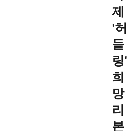
제
'허
들
링'
희
망
리
본