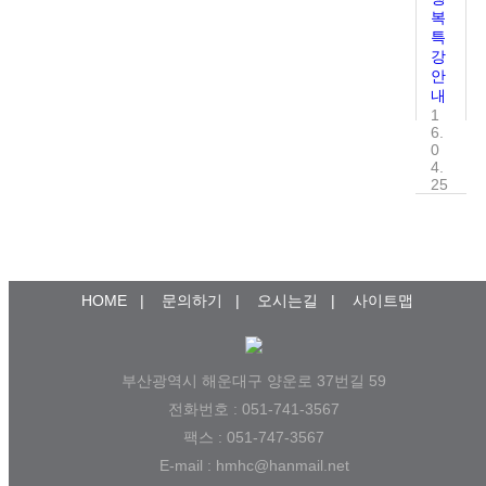
복
특
강
안
내
1
6.
0
4.
25
HOME
|
문의하기
|
오시는길
|
사이트맵
부산광역시 해운대구 양운로 37번길 59
전화번호 : 051-741-3567
팩스 : 051-747-3567
E-mail : hmhc@hanmail.net