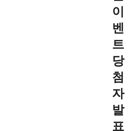
이
벤
트
당
첨
자
발
표