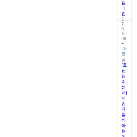
캠
페
인
1
7.
0
3.
09
다
음
글
[효
원
심
리
센
터]
시
민
과
함
께
하
는
행