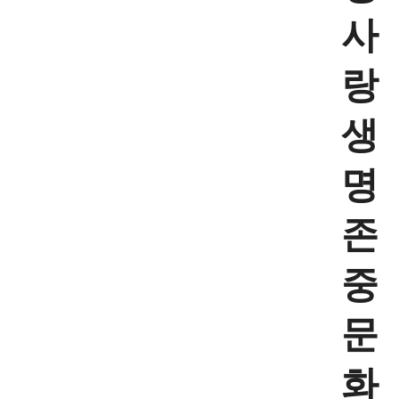
사
랑
생
명
존
중
문
화