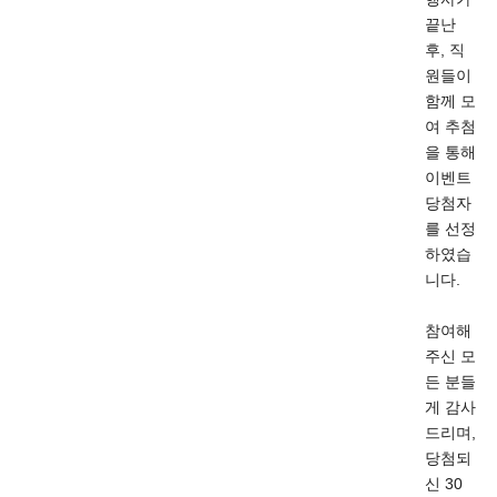
끝난
후, 직
원들이
함께 모
여 추첨
을 통해
이벤트
당첨자
를 선정
하였습
니다.
참여해
주신 모
든 분들
게 감사
드리며,
당첨되
신 30