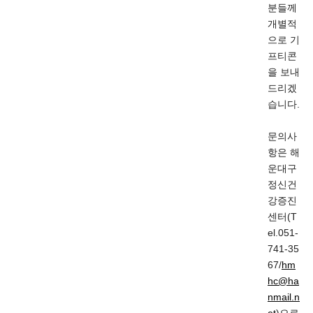
분들께
개별적
으로 기
프티콘
을 보내
드리겠
습니다.
문의사
항은 해
운대구
정신건
강증진
센터(T
el.051-
741-35
67/
hm
hc@ha
nmail.n
et
)으로