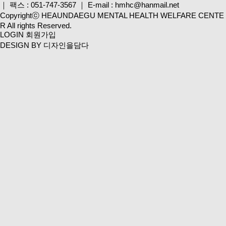
｜
팩스 : 051-747-3567
｜
E-mail : hmhc@hanmail.net
Copyrightⓒ HEAUNDAEGU MENTAL HEALTH WELFARE CENTE
R All rights Reserved.
LOGIN
회원가입
DESIGN BY 디자인을담다