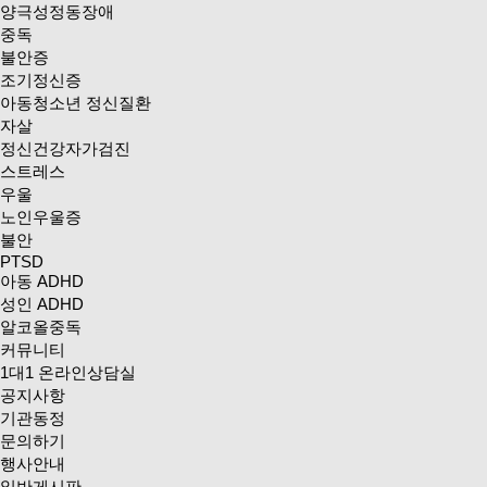
양극성정동장애
중독
불안증
조기정신증
아동청소년 정신질환
자살
정신건강자가검진
스트레스
우울
노인우울증
불안
PTSD
아동 ADHD
성인 ADHD
알코올중독
커뮤니티
1대1 온라인상담실
공지사항
기관동정
문의하기
행사안내
일반게시판