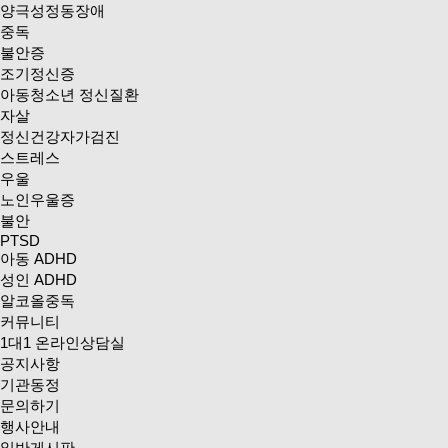
양극성정동장애
중독
불안증
조기정신증
아동청소년 정신질환
자살
정신건강자가검진
스트레스
우울
노인우울증
불안
PTSD
아동 ADHD
성인 ADHD
알코올중독
커뮤니티
1대1 온라인상담실
공지사항
기관동정
문의하기
행사안내
일반게시판