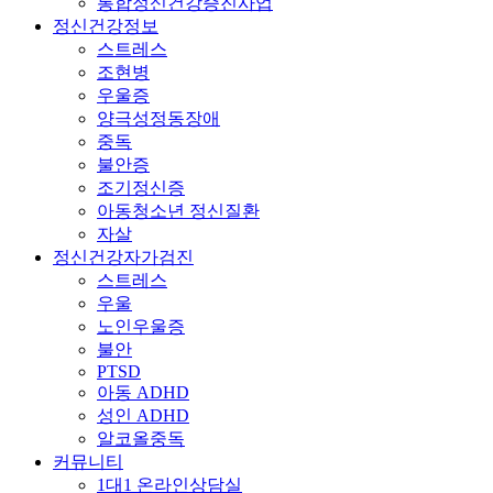
통합정신건강증진사업
정신건강정보
스트레스
조현병
우울증
양극성정동장애
중독
불안증
조기정신증
아동청소년 정신질환
자살
정신건강자가검진
스트레스
우울
노인우울증
불안
PTSD
아동 ADHD
성인 ADHD
알코올중독
커뮤니티
1대1 온라인상담실