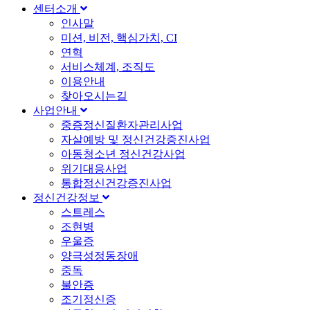
센터소개
인사말
미션, 비전, 핵심가치, CI
연혁
서비스체계, 조직도
이용안내
찾아오시는길
사업안내
중증정신질환자관리사업
자살예방 및 정신건강증진사업
아동청소년 정신건강사업
위기대응사업
통합정신건강증진사업
정신건강정보
스트레스
조현병
우울증
양극성정동장애
중독
불안증
조기정신증