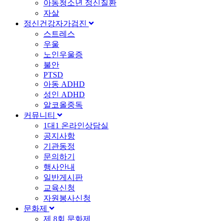
아동청소년 정신질환
자살
정신건강자가검진
스트레스
우울
노인우울증
불안
PTSD
아동 ADHD
성인 ADHD
알코올중독
커뮤니티
1대1 온라인상담실
공지사항
기관동정
문의하기
행사안내
일반게시판
교육신청
자원봉사신청
문화제
제 8회 문화제