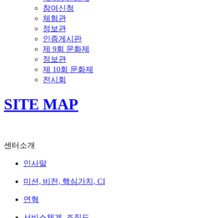
참여신청
체험관
정보관
인증게시판
제 9회 문화제
정보관
제 10회 문화제
전시회
SITE MAP
센터소개
인사말
미션, 비전, 핵심가치, CI
연혁
서비스체계, 조직도