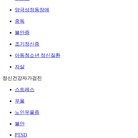
양극성정동장애
중독
불안증
조기정신증
아동청소년 정신질환
자살
정신건강자가검진
스트레스
우울
노인우울증
불안
PTSD