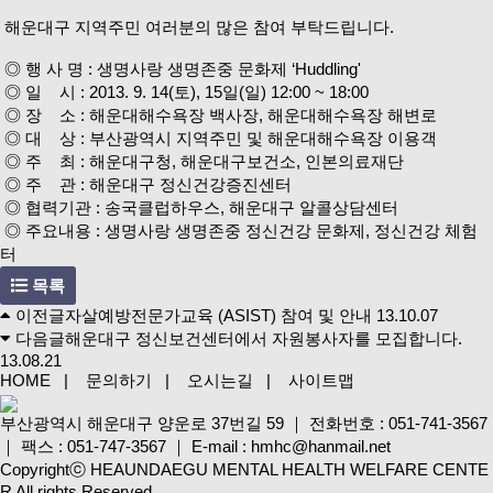
해운대구 지역주민 여러분의 많은 참여 부탁드립니다.
◎ 행 사 명 : 생명사랑 생명존중 문화제 ‘Huddling'
◎ 일 시 : 2013. 9. 14(토), 15일(일) 12:00 ~ 18:00
◎ 장 소 : 해운대해수욕장 백사장, 해운대해수욕장 해변로
◎ 대 상 : 부산광역시 지역주민 및 해운대해수욕장 이용객
◎ 주 최 : 해운대구청, 해운대구보건소, 인본의료재단
◎ 주 관 : 해운대구 정신건강증진센터
◎ 협력기관 : 송국클럽하우스, 해운대구 알콜상담센터
◎ 주요내용 : 생명사랑 생명존중 정신건강 문화제, 정신건강 체험
터
목록
이전글
자살예방전문가교육 (ASIST) 참여 및 안내
13.10.07
다음글
해운대구 정신보건센터에서 자원봉사자를 모집합니다.
13.08.21
HOME
|
문의하기
|
오시는길
|
사이트맵
부산광역시 해운대구 양운로 37번길 59
｜
전화번호 : 051-741-3567
｜
팩스 : 051-747-3567
｜
E-mail : hmhc@hanmail.net
Copyrightⓒ HEAUNDAEGU MENTAL HEALTH WELFARE CENTE
R All rights Reserved.