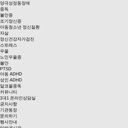
양극성정동장애
중독
불안증
조기정신증
아동청소년 정신질환
자살
정신건강자가검진
스트레스
우울
노인우울증
불안
PTSD
아동 ADHD
성인 ADHD
알코올중독
커뮤니티
1대1 온라인상담실
공지사항
기관동정
문의하기
행사안내
일반게시판