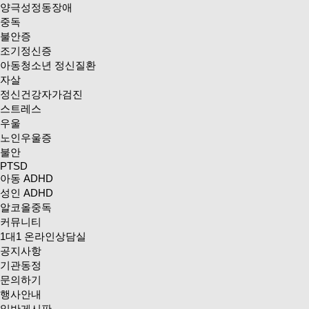
양극성정동장애
중독
불안증
조기정신증
아동청소년 정신질환
자살
정신건강자가검진
스트레스
우울
노인우울증
불안
PTSD
아동 ADHD
성인 ADHD
알코올중독
커뮤니티
1대1 온라인상담실
공지사항
기관동정
문의하기
행사안내
일반게시판