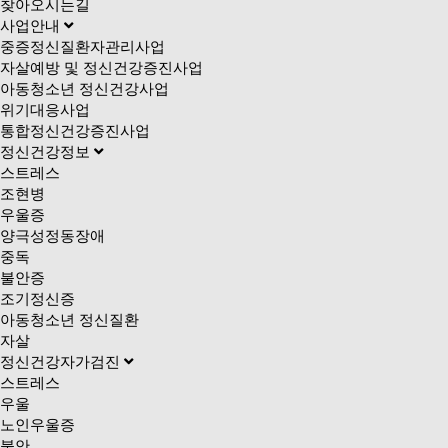
찾아오시는길
사업안내
중증정신질환자관리사업
자살예방 및 정신건강증진사업
아동청소년 정신건강사업
위기대응사업
통합정신건강증진사업
정신건강정보
스트레스
조현병
우울증
양극성정동장애
중독
불안증
조기정신증
아동청소년 정신질환
자살
정신건강자가검진
스트레스
우울
노인우울증
불안