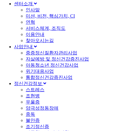
센터소개
인사말
미션, 비전, 핵심가치, CI
연혁
서비스체계, 조직도
이용안내
찾아오시는길
사업안내
중증정신질환자관리사업
자살예방 및 정신건강증진사업
아동청소년 정신건강사업
위기대응사업
통합정신건강증진사업
정신건강정보
스트레스
조현병
우울증
양극성정동장애
중독
불안증
조기정신증