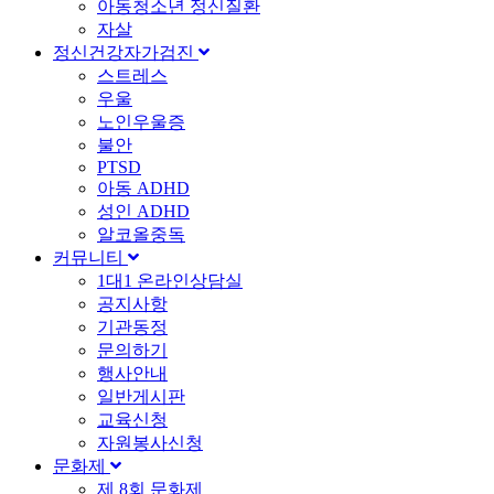
아동청소년 정신질환
자살
정신건강자가검진
스트레스
우울
노인우울증
불안
PTSD
아동 ADHD
성인 ADHD
알코올중독
커뮤니티
1대1 온라인상담실
공지사항
기관동정
문의하기
행사안내
일반게시판
교육신청
자원봉사신청
문화제
제 8회 문화제