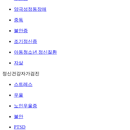
양극성정동장애
중독
불안증
조기정신증
아동청소년 정신질환
자살
정신건강자가검진
스트레스
우울
노인우울증
불안
PTSD