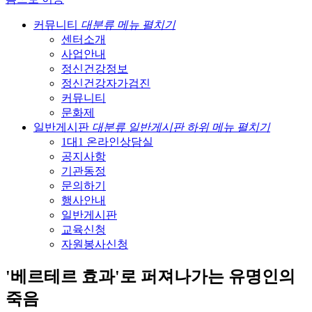
커뮤니티
대분류 메뉴 펼치기
센터소개
사업안내
정신건강정보
정신건강자가검진
커뮤니티
문화제
일반게시판
대분류 일반게시판 하위 메뉴 펼치기
1대1 온라인상담실
공지사항
기관동정
문의하기
행사안내
일반게시판
교육신청
자원봉사신청
'베르테르 효과'로 퍼져나가는 유명인의
죽음