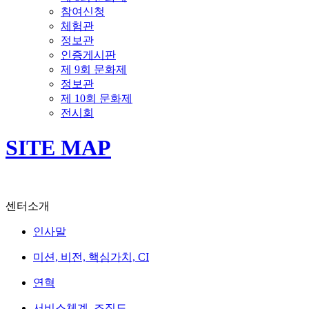
참여신청
체험관
정보관
인증게시판
제 9회 문화제
정보관
제 10회 문화제
전시회
SITE MAP
센터소개
인사말
미션, 비전, 핵심가치, CI
연혁
서비스체계, 조직도