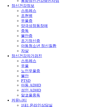
통합정신건강증진사업
정신건강정보
스트레스
조현병
우울증
양극성정동장애
중독
불안증
조기정신증
아동청소년 정신질환
자살
정신건강자가검진
스트레스
우울
노인우울증
불안
PTSD
아동 ADHD
성인 ADHD
알코올중독
커뮤니티
1대1 온라인상담실