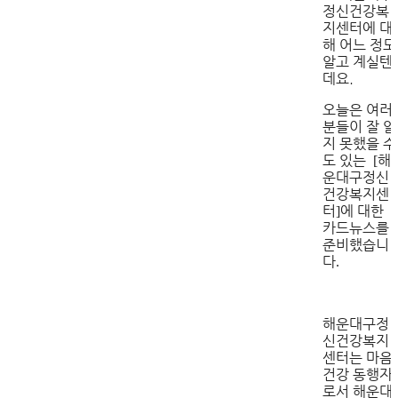
정신건강복
지센터에 대
해 어느 정도
알고 계실텐
데요.
오늘은 여러
분들이 잘 알
지 못했을 수
도 있는
해
[
운대구정신
건강복지센
터
에 대한
]
카드뉴스를
준비했습니
다
.
해운대구정
신건강복지
센터는 마음
건강 동행자
로서 해운대