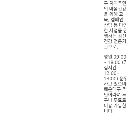
구 지역주민
의 마음건강
을 위해 교
육, 캠페인,
상담 등 다양
한 사업을 진
행하는 정신
건강 전문기
관으로,
평일 09:00
~ 18:00 (점
심시간
12:00~
13:00) 운영
하고 있으며
해운대구 주
민이라며 누
구나 무료로
이용 가능합
니다.