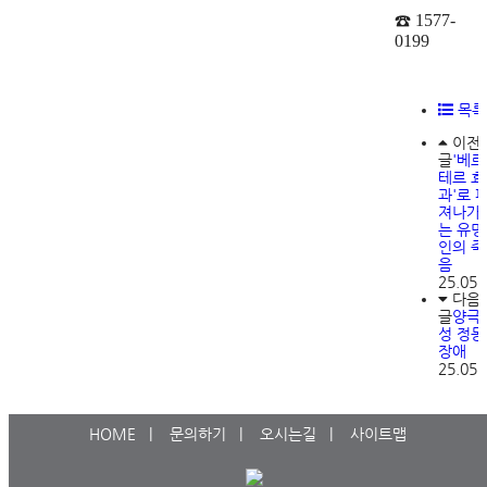
☎
1577-
0199
목록
이전
글
'베르
테르 효
과'로 
져나가
는 유명
인의 죽
음
25.05.
다음
글
양극
성 정동
장애
25.05.
HOME
|
문의하기
|
오시는길
|
사이트맵