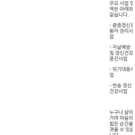
주요 사업 영
역은 아래와
같습니다.
- 중증정신질
환자 관리사
업
- 자살예방
및 정신건강
증진사업
- 위기대응사
업
- 반송 정신
건강사업
누구나 살아
가며 마음이
힘든 순간을
겪을 수 있습