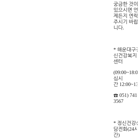
궁금한 것이
있으시면 언
제든지 연락
주시기 바랍
니다
.
해운대구
*
신건강복지
센터
(09:00~18:0
심시
간
12:00~13:
☎
051) 741-
3567
정신건강
*
담전화
시
(24
간
)