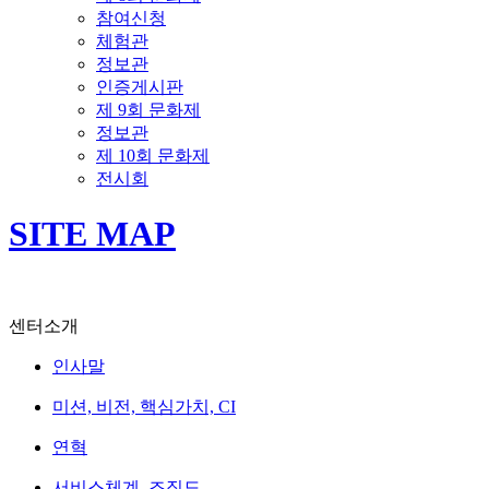
참여신청
체험관
정보관
인증게시판
제 9회 문화제
정보관
제 10회 문화제
전시회
SITE MAP
센터소개
인사말
미션, 비전, 핵심가치, CI
연혁
서비스체계, 조직도