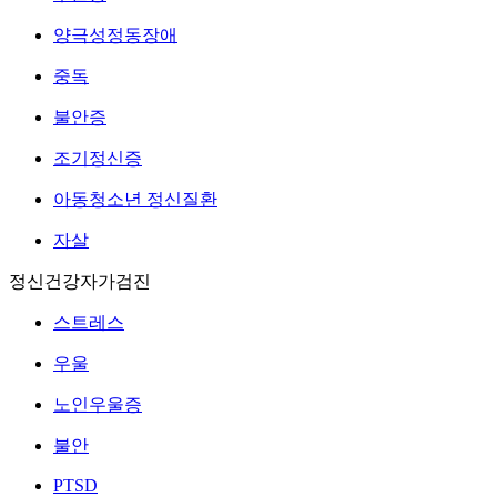
양극성정동장애
중독
불안증
조기정신증
아동청소년 정신질환
자살
정신건강자가검진
스트레스
우울
노인우울증
불안
PTSD