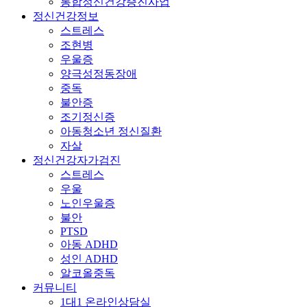
통합정신건강증진사업
정신건강정보
스트레스
조현병
우울증
양극성정동장애
중독
불안증
조기정신증
아동청소년 정신질환
자살
정신건강자가검진
스트레스
우울
노인우울증
불안
PTSD
아동 ADHD
성인 ADHD
알코올중독
커뮤니티
1대1 온라인상담실