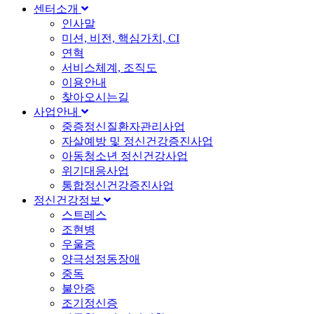
센터소개
인사말
미션, 비전, 핵심가치, CI
연혁
서비스체계, 조직도
이용안내
찾아오시는길
사업안내
중증정신질환자관리사업
자살예방 및 정신건강증진사업
아동청소년 정신건강사업
위기대응사업
통합정신건강증진사업
정신건강정보
스트레스
조현병
우울증
양극성정동장애
중독
불안증
조기정신증