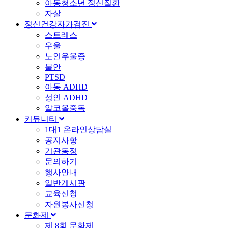
아동청소년 정신질환
자살
정신건강자가검진
스트레스
우울
노인우울증
불안
PTSD
아동 ADHD
성인 ADHD
알코올중독
커뮤니티
1대1 온라인상담실
공지사항
기관동정
문의하기
행사안내
일반게시판
교육신청
자원봉사신청
문화제
제 8회 문화제