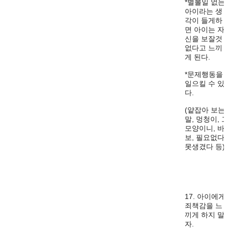
*별볼일 없는
아이라는 생
각이 들게하
면 아이는 자
신을 보잘것
없다고 느끼
게 된다.
*문제행동을
일으킬 수 있
다.
(얕잡아 보는
말, 멍청이, 
모양이니, 바
보, 필요없다,
못생겼다 등)
17. 아이에게
죄책감을 느
끼게 하지 말
자.