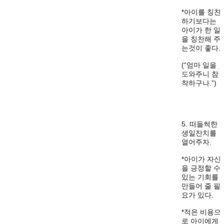
*아이를 칭찬
하기보다는
아이가 한 일
을 칭찬해 주
는것이 좋다.
(“엄마 일을
도와주니 참
착하구나.”)
5. 떠들썩한
생일잔치를
열어주자.
*아이가 자신
을 긍정할 수
있는 기회를
만들어 줄 필
요가 있다.
*적은 비용으
로 아이에게