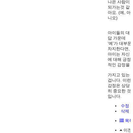
나은 사람이
되가는것 같
아요. (예, 아
니오)
아이들의 대
답 가운데
‘예’가 대부문
차지한다면,
아이는 자신
에 대해 긍정
적인 감정을
가지고 있는
겁니다. 이런
감정은 상당
히 중요한 것
입니다.
수정
삭제
목
이전