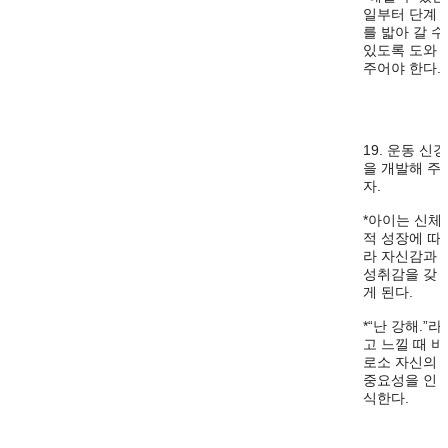
일부터 단계
를 밟아 갈 수
있도록 도와
주어야 한다.
19. 운동 신경
을 개발해 주
자.
*아이는 신체
적 성장에 따
라 자신감과
성취감을 갖
게 된다.
*“난 강해.”라
고 느낄 때 비
로소 자신의
중요성을 인
식한다.