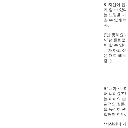
8. 자신이 뭔
가 할 수 있다
는 느낌을 가
질 수 있게 하
자.
("난 못해요“-
> ”넌 틀림없
이 할 수 있어
네가 하고 싶
은 대로 해보
렴.“)
9.“내가 ~보다
더 나아요?”
는 아이의 습
관적인 질문
을 유심히 관
찰해야 한다.
*자신만이 가