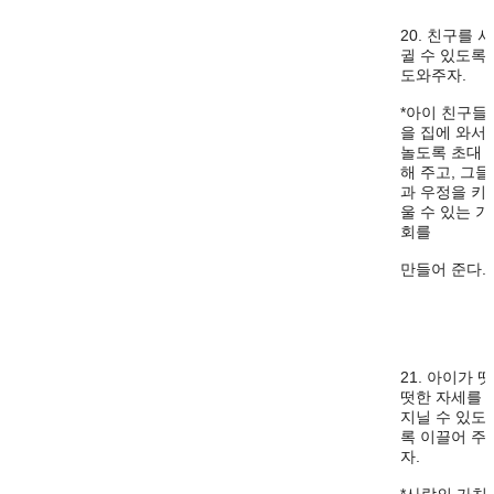
20. 친구를 사
귈 수 있도록
도와주자.
*아이 친구들
을 집에 와서
놀도록 초대
해 주고, 그들
과 우정을 키
울 수 있는 기
회를
만들어 준다.
21. 아이가 떳
떳한 자세를
지닐 수 있도
록 이끌어 주
자.