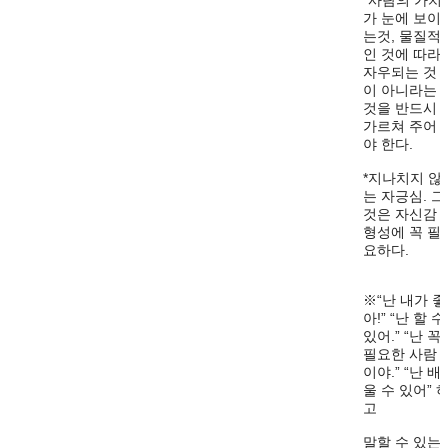
*사람의 가치
가 눈에 보이
는것, 물질적
인 것에 따라
자우되는 것
이 아니라는
것을 반드시
가르쳐 주어
야 한다.
*지나치지 않
는 자긍심. 그
것은 자신감
형성에 꼭 필
요하다.
※“난 내가 좋
아!” “난 할 수
있어.” “난 꼭
필요한 사람
이야.” “난 배
울 수 있어” 
고
말할 수 있는