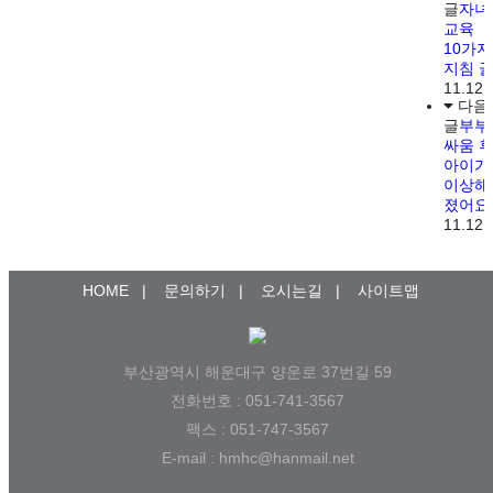
글
자녀
교육
10가지
지침 
11.12.
다음
글
부부
싸움 
아이가
이상해
졌어요
11.12.
HOME
|
문의하기
|
오시는길
|
사이트맵
부산광역시 해운대구 양운로 37번길 59
전화번호 : 051-741-3567
팩스 : 051-747-3567
E-mail : hmhc@hanmail.net