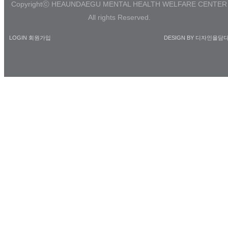
Copyrightⓒ HEAUNDAEGU MENTAL HEALTH WELFARE CENTER
All rights Reserved.
LOGIN
회원가입
DESIGN BY 디자인을담