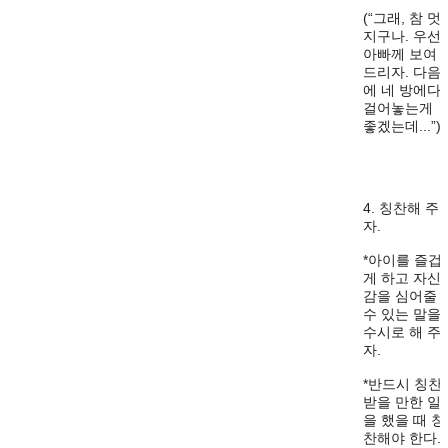
(“그래, 참 멋
지구나. 우선
아빠께 보여
드리자. 다음
에 네 방에다
걸어놓는게
좋겠는데...”)
4. 칭찬해 주
자.
*아이를 즐겁
게 하고 자신
감을 심어줄
수 있는 말을
수시로 해 주
자.
*반드시 칭찬
받을 만한 일
을 했을 때 칭
찬해야 한다.