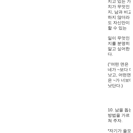
지고 있는 가
치가 무엇인
지, 남과 비교
하지 않더라
도 자신만이
할 수 있는
일이 무엇인
지를 분명히
알고 싶어한
다.
(“어떤 면은
네가 ~보다 
낫고, 어떤면
은 ~가 너보
낫단다.)
10. 남을 돕는
방법을 가르
쳐 주자.
*자기가 쓸모