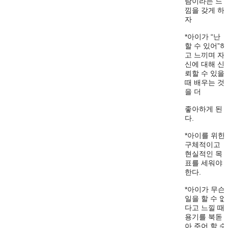
람이라는 느
낌을 갖게 하
자
*아이가 “난
할 수 있어”하
고 느끼며 자
신에 대해 신
뢰할 수 있을
때 배우는 것
을 더
좋아하게 된
다.
*아이를 위한
구체적이고
현실적인 목
표를 세워야
한다.
*아이가 무슨
일을 할 수 없
다고 느낄 때
용기를 북돋
아 주어 할 수