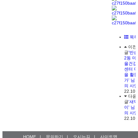
목
이전
글
'반송
2동 마
을건강
센터 
을 활
가' 님
의 사
22.10.
다음
글
'새댁
이' 님
의 사
22.10.
HOME
|
문의하기
|
오시는길
|
사이트맵