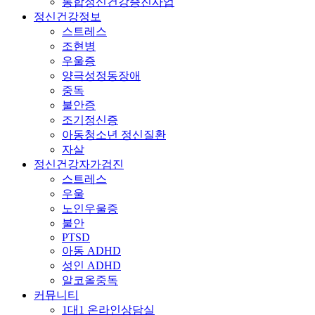
통합정신건강증진사업
정신건강정보
스트레스
조현병
우울증
양극성정동장애
중독
불안증
조기정신증
아동청소년 정신질환
자살
정신건강자가검진
스트레스
우울
노인우울증
불안
PTSD
아동 ADHD
성인 ADHD
알코올중독
커뮤니티
1대1 온라인상담실