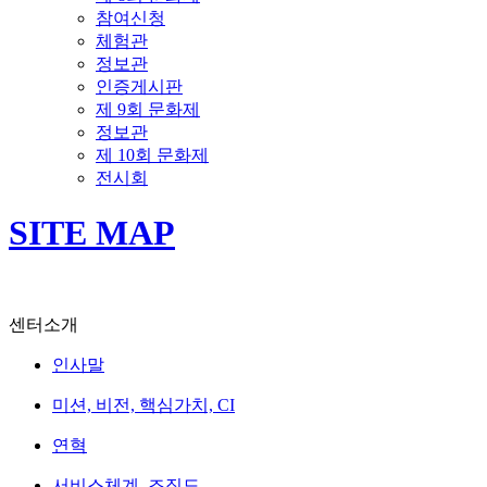
참여신청
체험관
정보관
인증게시판
제 9회 문화제
정보관
제 10회 문화제
전시회
SITE MAP
센터소개
인사말
미션, 비전, 핵심가치, CI
연혁
서비스체계, 조직도