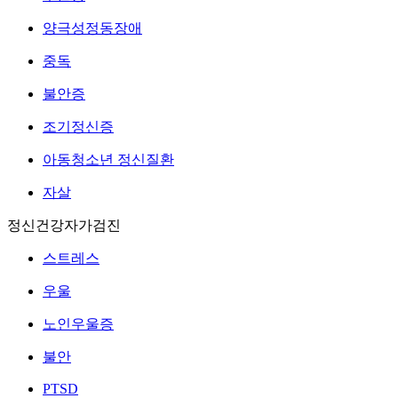
양극성정동장애
중독
불안증
조기정신증
아동청소년 정신질환
자살
정신건강자가검진
스트레스
우울
노인우울증
불안
PTSD