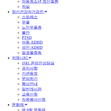
아동청소년 정신질환
자살
정신건강자가검진
스트레스
우울
노인우울증
불안
PTSD
아동 ADHD
성인 ADHD
알코올중독
커뮤니티
1대1 온라인상담실
공지사항
기관동정
문의하기
행사안내
일반게시판
교육신청
자원봉사신청
문화제
제 8회 문화제