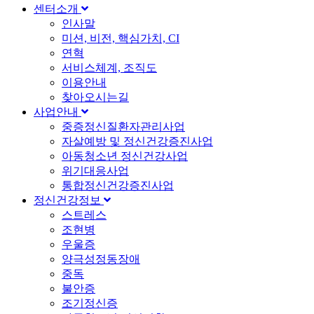
센터소개
인사말
미션, 비전, 핵심가치, CI
연혁
서비스체계, 조직도
이용안내
찾아오시는길
사업안내
중증정신질환자관리사업
자살예방 및 정신건강증진사업
아동청소년 정신건강사업
위기대응사업
통합정신건강증진사업
정신건강정보
스트레스
조현병
우울증
양극성정동장애
중독
불안증
조기정신증