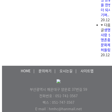
을 한번
더 되새
기며..
20.12.
다음
글
생명
사랑 생
명존중
문화제
허들링
20.12.
HOME
|
문의하기
|
오시는길
|
사이트맵
부산광역시 해운대구 양운로 37번길 59
전화번호 : 051-741-3567
팩스 : 051-747-3567
E-mail : hmhc@hanmail.net