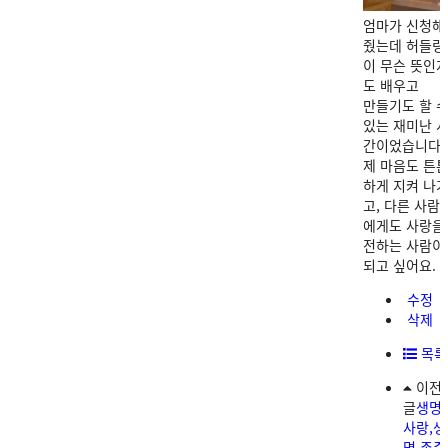
엄마가 신청해
줬는데 허들링
이 무슨 뜻인
도 배우고
만들기도 할 
있는 재미난 
간이었습니다.
제 마음도 튼
하게 지켜 나
고, 다른 사람
에게도 사랑을
전하는 사람이
되고 싶어요.
수정
삭제
목록
이전
글
생명
사랑,생
명 존중