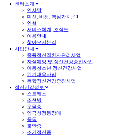
센터소개
인사말
미션, 비전, 핵심가치, CI
연혁
서비스체계, 조직도
이용안내
찾아오시는길
사업안내
중증정신질환자관리사업
자살예방 및 정신건강증진사업
아동청소년 정신건강사업
위기대응사업
통합정신건강증진사업
정신건강정보
스트레스
조현병
우울증
양극성정동장애
중독
불안증
조기정신증