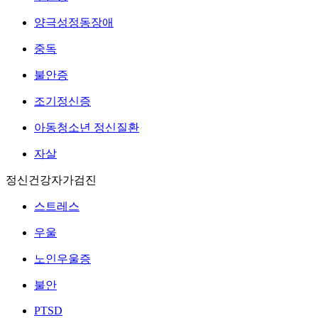
양극성정동장애
중독
불안증
조기정신증
아동청소년 정신질환
자살
정신건강자가검진
스트레스
우울
노인우울증
불안
PTSD