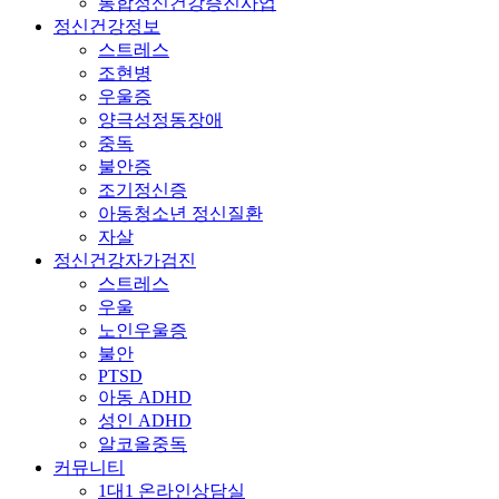
통합정신건강증진사업
정신건강정보
스트레스
조현병
우울증
양극성정동장애
중독
불안증
조기정신증
아동청소년 정신질환
자살
정신건강자가검진
스트레스
우울
노인우울증
불안
PTSD
아동 ADHD
성인 ADHD
알코올중독
커뮤니티
1대1 온라인상담실