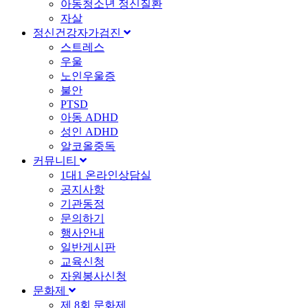
아동청소년 정신질환
자살
정신건강자가검진
스트레스
우울
노인우울증
불안
PTSD
아동 ADHD
성인 ADHD
알코올중독
커뮤니티
1대1 온라인상담실
공지사항
기관동정
문의하기
행사안내
일반게시판
교육신청
자원봉사신청
문화제
제 8회 문화제