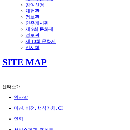
참여신청
체험관
정보관
인증게시판
제 9회 문화제
정보관
제 10회 문화제
전시회
SITE MAP
센터소개
인사말
미션, 비전, 핵심가치, CI
연혁
서비스체계, 조직도