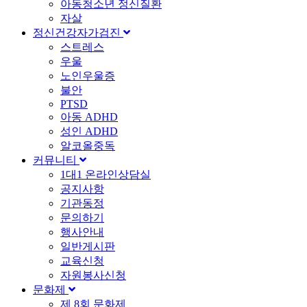
아동청소년 정신질환
자살
정신건강자가검진
스트레스
우울
노인우울증
불안
PTSD
아동 ADHD
성인 ADHD
알코올중독
커뮤니티
1대1 온라인상담실
공지사항
기관동정
문의하기
행사안내
일반게시판
교육신청
자원봉사신청
문화제
제 8회 문화제