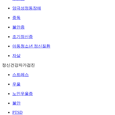
양극성정동장애
중독
불안증
조기정신증
아동청소년 정신질환
자살
정신건강자가검진
스트레스
우울
노인우울증
불안
PTSD