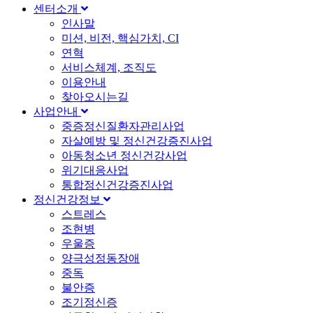
센터소개
인사말
미션, 비전, 핵심가치, CI
연혁
서비스체계, 조직도
이용안내
찾아오시는길
사업안내
중증정신질환자관리사업
자살예방 및 정신건강증진사업
아동청소년 정신건강사업
위기대응사업
통합정신건강증진사업
정신건강정보
스트레스
조현병
우울증
양극성정동장애
중독
불안증
조기정신증