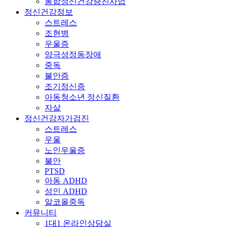
통합정신건강증진사업
정신건강정보
스트레스
조현병
우울증
양극성정동장애
중독
불안증
조기정신증
아동청소년 정신질환
자살
정신건강자가검진
스트레스
우울
노인우울증
불안
PTSD
아동 ADHD
성인 ADHD
알코올중독
커뮤니티
1대1 온라인상담실