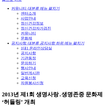
커뮤니티
대분류 메뉴 펼치기
센터소개
사업안내
정신건강정보
정신건강자가검진
커뮤니티
문화제
공지사항
대분류 공지사항 하위 메뉴 펼치기
1대1 온라인상담실
공지사항
기관동정
문의하기
행사안내
일반게시판
교육신청
자원봉사신청
2013년 제1회 생명사랑․생명존중 문화제
‘허들링’ 개최