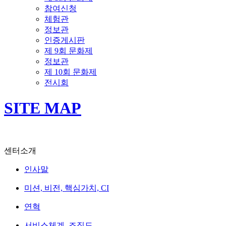
참여신청
체험관
정보관
인증게시판
제 9회 문화제
정보관
제 10회 문화제
전시회
SITE MAP
센터소개
인사말
미션, 비전, 핵심가치, CI
연혁
서비스체계, 조직도