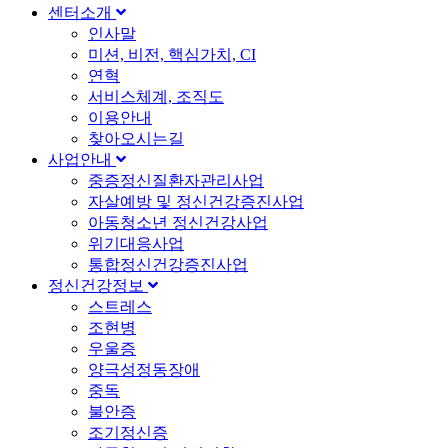
센터소개
인사말
미션, 비전, 핵심가치, CI
연혁
서비스체계, 조직도
이용안내
찾아오시는길
사업안내
중증정신질환자관리사업
자살예방 및 정신건강증진사업
아동청소년 정신건강사업
위기대응사업
통합정신건강증진사업
정신건강정보
스트레스
조현병
우울증
양극성정동장애
중독
불안증
조기정신증