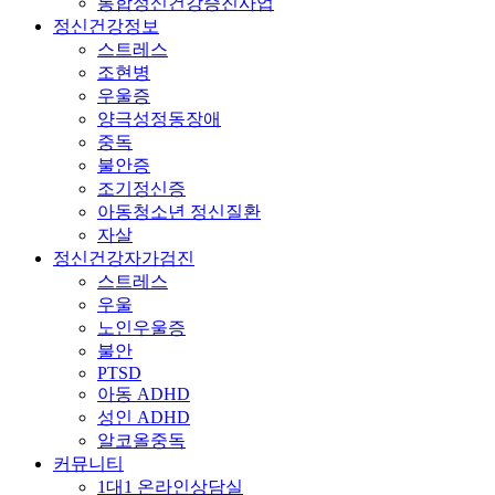
통합정신건강증진사업
정신건강정보
스트레스
조현병
우울증
양극성정동장애
중독
불안증
조기정신증
아동청소년 정신질환
자살
정신건강자가검진
스트레스
우울
노인우울증
불안
PTSD
아동 ADHD
성인 ADHD
알코올중독
커뮤니티
1대1 온라인상담실