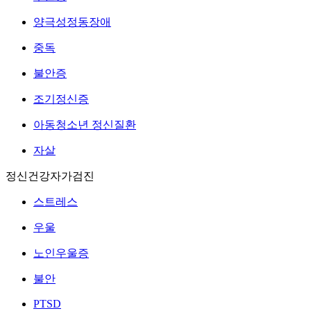
양극성정동장애
중독
불안증
조기정신증
아동청소년 정신질환
자살
정신건강자가검진
스트레스
우울
노인우울증
불안
PTSD