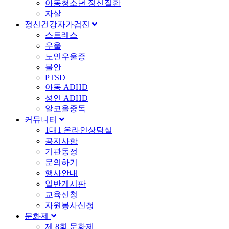
아동청소년 정신질환
자살
정신건강자가검진
스트레스
우울
노인우울증
불안
PTSD
아동 ADHD
성인 ADHD
알코올중독
커뮤니티
1대1 온라인상담실
공지사항
기관동정
문의하기
행사안내
일반게시판
교육신청
자원봉사신청
문화제
제 8회 문화제