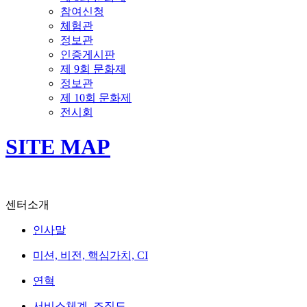
참여신청
체험관
정보관
인증게시판
제 9회 문화제
정보관
제 10회 문화제
전시회
SITE MAP
센터소개
인사말
미션, 비전, 핵심가치, CI
연혁
서비스체계, 조직도