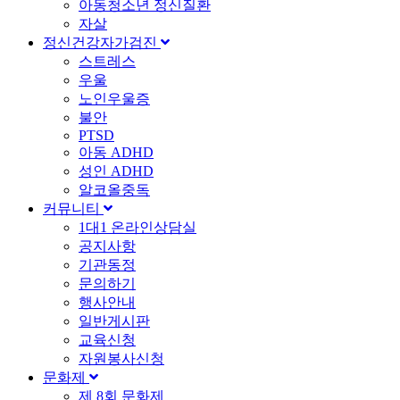
아동청소년 정신질환
자살
정신건강자가검진
스트레스
우울
노인우울증
불안
PTSD
아동 ADHD
성인 ADHD
알코올중독
커뮤니티
1대1 온라인상담실
공지사항
기관동정
문의하기
행사안내
일반게시판
교육신청
자원봉사신청
문화제
제 8회 문화제