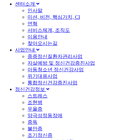
센터소개
인사말
미션, 비전, 핵심가치, CI
연혁
서비스체계, 조직도
이용안내
찾아오시는길
사업안내
중증정신질환자관리사업
자살예방 및 정신건강증진사업
아동청소년 정신건강사업
위기대응사업
통합정신건강증진사업
정신건강정보
스트레스
조현병
우울증
양극성정동장애
중독
불안증
조기정신증