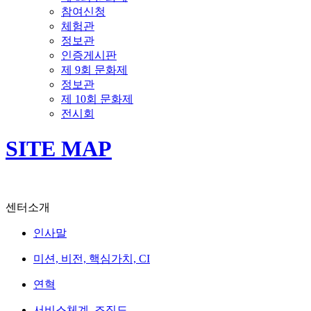
참여신청
체험관
정보관
인증게시판
제 9회 문화제
정보관
제 10회 문화제
전시회
SITE MAP
센터소개
인사말
미션, 비전, 핵심가치, CI
연혁
서비스체계, 조직도