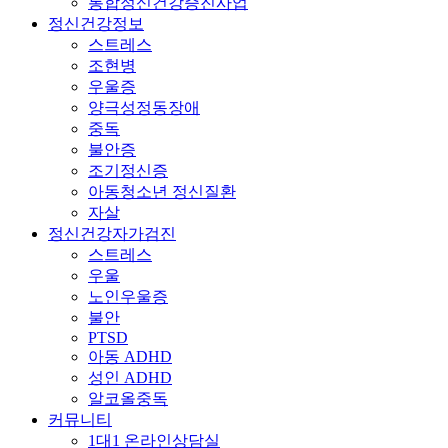
통합정신건강증진사업
정신건강정보
스트레스
조현병
우울증
양극성정동장애
중독
불안증
조기정신증
아동청소년 정신질환
자살
정신건강자가검진
스트레스
우울
노인우울증
불안
PTSD
아동 ADHD
성인 ADHD
알코올중독
커뮤니티
1대1 온라인상담실