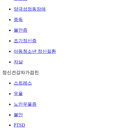
양극성정동장애
중독
불안증
조기정신증
아동청소년 정신질환
자살
정신건강자가검진
스트레스
우울
노인우울증
불안
PTSD