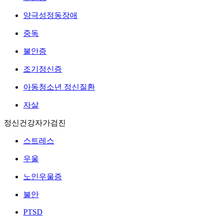
양극성정동장애
중독
불안증
조기정신증
아동청소년 정신질환
자살
정신건강자가검진
스트레스
우울
노인우울증
불안
PTSD