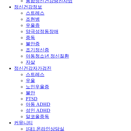
통합정신건강증진사업
정신건강정보
스트레스
조현병
우울증
양극성정동장애
중독
불안증
조기정신증
아동청소년 정신질환
자살
정신건강자가검진
스트레스
우울
노인우울증
불안
PTSD
아동 ADHD
성인 ADHD
알코올중독
커뮤니티
1대1 온라인상담실