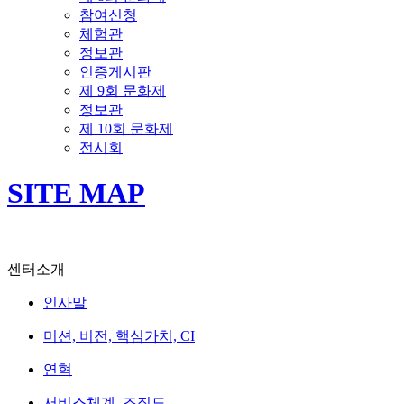
참여신청
체험관
정보관
인증게시판
제 9회 문화제
정보관
제 10회 문화제
전시회
SITE MAP
센터소개
인사말
미션, 비전, 핵심가치, CI
연혁
서비스체계, 조직도