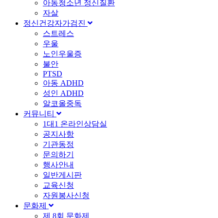
아동청소년 정신질환
자살
정신건강자가검진
스트레스
우울
노인우울증
불안
PTSD
아동 ADHD
성인 ADHD
알코올중독
커뮤니티
1대1 온라인상담실
공지사항
기관동정
문의하기
행사안내
일반게시판
교육신청
자원봉사신청
문화제
제 8회 문화제