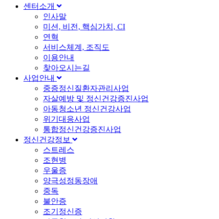
센터소개
인사말
미션, 비전, 핵심가치, CI
연혁
서비스체계, 조직도
이용안내
찾아오시는길
사업안내
중증정신질환자관리사업
자살예방 및 정신건강증진사업
아동청소년 정신건강사업
위기대응사업
통합정신건강증진사업
정신건강정보
스트레스
조현병
우울증
양극성정동장애
중독
불안증
조기정신증