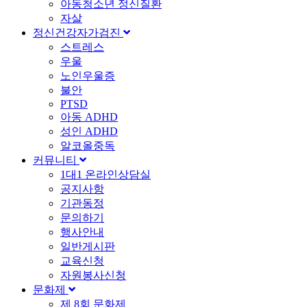
아동청소년 정신질환
자살
정신건강자가검진
스트레스
우울
노인우울증
불안
PTSD
아동 ADHD
성인 ADHD
알코올중독
커뮤니티
1대1 온라인상담실
공지사항
기관동정
문의하기
행사안내
일반게시판
교육신청
자원봉사신청
문화제
제 8회 문화제