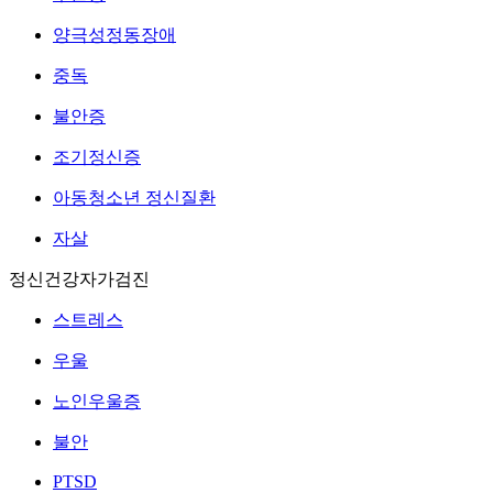
양극성정동장애
중독
불안증
조기정신증
아동청소년 정신질환
자살
정신건강자가검진
스트레스
우울
노인우울증
불안
PTSD