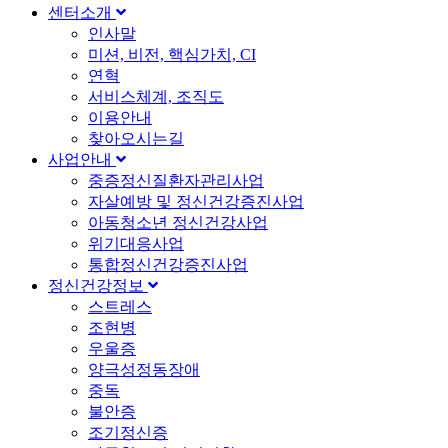
센터소개
인사말
미션, 비전, 핵심가치, CI
연혁
서비스체계, 조직도
이용안내
찾아오시는길
사업안내
중증정신질환자관리사업
자살예방 및 정신건강증진사업
아동청소년 정신건강사업
위기대응사업
통합정신건강증진사업
정신건강정보
스트레스
조현병
우울증
양극성정동장애
중독
불안증
조기정신증