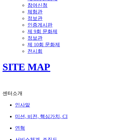
참여신청
체험관
정보관
인증게시판
제 9회 문화제
정보관
제 10회 문화제
전시회
SITE MAP
센터소개
인사말
미션, 비전, 핵심가치, CI
연혁
서비스체계, 조직도