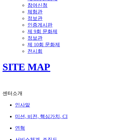
참여신청
체험관
정보관
인증게시판
제 9회 문화제
정보관
제 10회 문화제
전시회
SITE MAP
센터소개
인사말
미션, 비전, 핵심가치, CI
연혁
서비스체계, 조직도