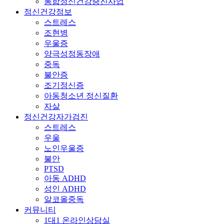
통합정신건강증진사업
정신건강정보
스트레스
조현병
우울증
양극성정동장애
중독
불안증
조기정신증
아동청소년 정신질환
자살
정신건강자가검진
스트레스
우울
노인우울증
불안
PTSD
아동 ADHD
성인 ADHD
알코올중독
커뮤니티
1대1 온라인상담실