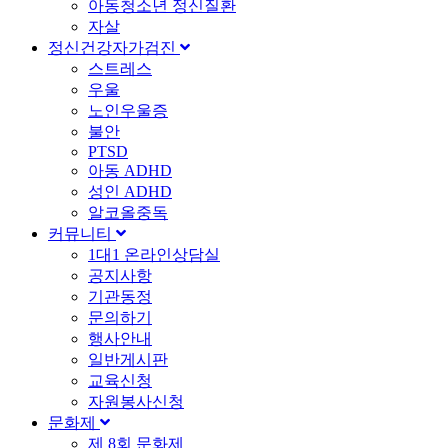
아동청소년 정신질환
자살
정신건강자가검진
스트레스
우울
노인우울증
불안
PTSD
아동 ADHD
성인 ADHD
알코올중독
커뮤니티
1대1 온라인상담실
공지사항
기관동정
문의하기
행사안내
일반게시판
교육신청
자원봉사신청
문화제
제 8회 문화제