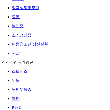
양극성정동장애
중독
불안증
조기정신증
아동청소년 정신질환
자살
정신건강자가검진
스트레스
우울
노인우울증
불안
PTSD