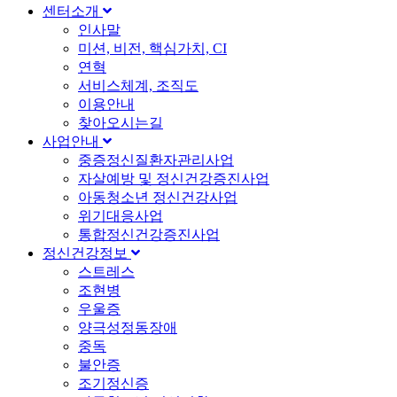
센터소개
인사말
미션, 비전, 핵심가치, CI
연혁
서비스체계, 조직도
이용안내
찾아오시는길
사업안내
중증정신질환자관리사업
자살예방 및 정신건강증진사업
아동청소년 정신건강사업
위기대응사업
통합정신건강증진사업
정신건강정보
스트레스
조현병
우울증
양극성정동장애
중독
불안증
조기정신증