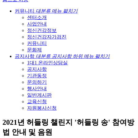
커뮤니티
대분류 메뉴 펼치기
센터소개
사업안내
정신건강정보
정신건강자가검진
커뮤니티
문화제
공지사항
대분류 공지사항 하위 메뉴 펼치기
1대1 온라인상담실
공지사항
기관동정
문의하기
행사안내
일반게시판
교육신청
자원봉사신청
2021년 허들링 챌린지 '허들링 송' 참여방
법 안내 및 음원