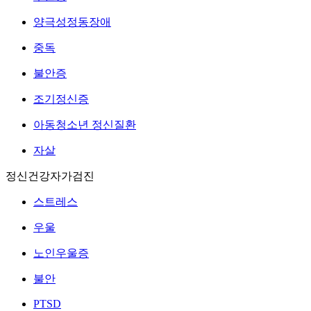
양극성정동장애
중독
불안증
조기정신증
아동청소년 정신질환
자살
정신건강자가검진
스트레스
우울
노인우울증
불안
PTSD