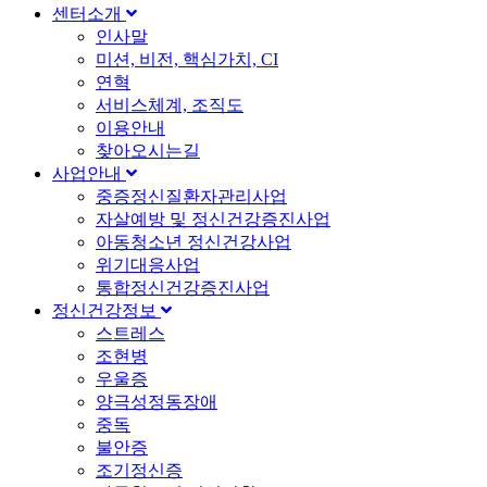
센터소개
인사말
미션, 비전, 핵심가치, CI
연혁
서비스체계, 조직도
이용안내
찾아오시는길
사업안내
중증정신질환자관리사업
자살예방 및 정신건강증진사업
아동청소년 정신건강사업
위기대응사업
통합정신건강증진사업
정신건강정보
스트레스
조현병
우울증
양극성정동장애
중독
불안증
조기정신증