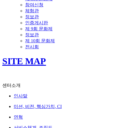
참여신청
체험관
정보관
인증게시판
제 9회 문화제
정보관
제 10회 문화제
전시회
SITE MAP
센터소개
인사말
미션, 비전, 핵심가치, CI
연혁
서비스체계, 조직도