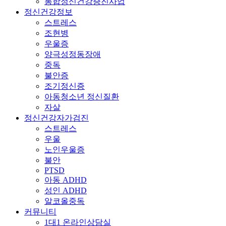
통합정신건강증진사업
정신건강정보
스트레스
조현병
우울증
양극성정동장애
중독
불안증
조기정신증
아동청소년 정신질환
자살
정신건강자가검진
스트레스
우울
노인우울증
불안
PTSD
아동 ADHD
성인 ADHD
알코올중독
커뮤니티
1대1 온라인상담실