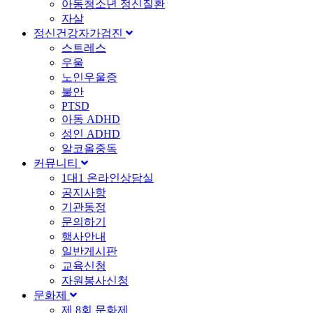
아동청소년 정신질환
자살
정신건강자가검진
스트레스
우울
노인우울증
불안
PTSD
아동 ADHD
성인 ADHD
알코올중독
커뮤니티
1대1 온라인상담실
공지사항
기관동정
문의하기
행사안내
일반게시판
교육신청
자원봉사신청
문화제
제 8회 문화제