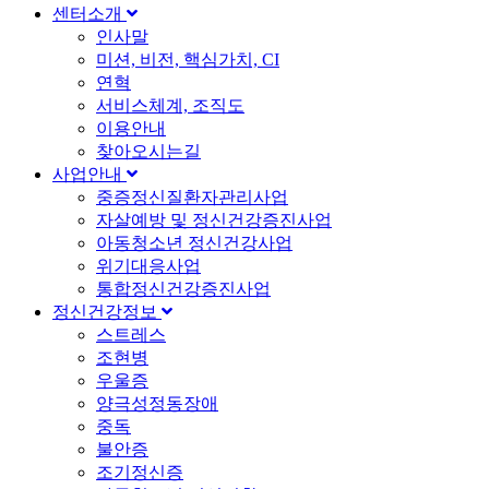
센터소개
인사말
미션, 비전, 핵심가치, CI
연혁
서비스체계, 조직도
이용안내
찾아오시는길
사업안내
중증정신질환자관리사업
자살예방 및 정신건강증진사업
아동청소년 정신건강사업
위기대응사업
통합정신건강증진사업
정신건강정보
스트레스
조현병
우울증
양극성정동장애
중독
불안증
조기정신증