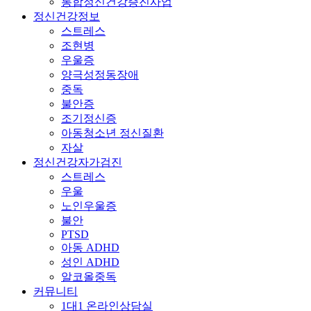
통합정신건강증진사업
정신건강정보
스트레스
조현병
우울증
양극성정동장애
중독
불안증
조기정신증
아동청소년 정신질환
자살
정신건강자가검진
스트레스
우울
노인우울증
불안
PTSD
아동 ADHD
성인 ADHD
알코올중독
커뮤니티
1대1 온라인상담실