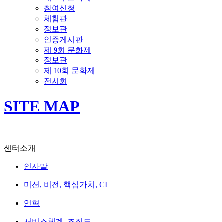
참여신청
체험관
정보관
인증게시판
제 9회 문화제
정보관
제 10회 문화제
전시회
SITE MAP
센터소개
인사말
미션, 비전, 핵심가치, CI
연혁
서비스체계, 조직도