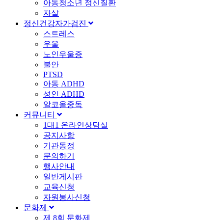
아동청소년 정신질환
자살
정신건강자가검진
스트레스
우울
노인우울증
불안
PTSD
아동 ADHD
성인 ADHD
알코올중독
커뮤니티
1대1 온라인상담실
공지사항
기관동정
문의하기
행사안내
일반게시판
교육신청
자원봉사신청
문화제
제 8회 문화제