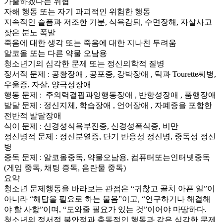
가출하겠다는 위협
자해 행동 또는 자기 파괴적인 위험한 행동
지속적인 슬픔과 저조한 기분, 식욕감퇴, 수면장해, 자살사고
잦은 분노 폭발
죽음에 대한 생각 또는 죽음에 대한 지나친 두려움
알코올 또는 다른 약물 오남용
청소년기의 심각한 문제 또는 정신의학적 질병
정서적 문제 : 공황장애 , 공포증, 강박장애 , 틱과 Tourette씨병,
우울증, 자살, 양극성장애
행동 문제 : 주의력결핍과잉행동장애 , 반항성장애 , 품행장애
발달 문제 : 정신지체, 학습장애 , 언어장애 , 자폐증을 포함한
전반적 발달장애
식이 문제 : 신경성식욕부진증, 신경성폭식증, 비만
정신병적 문제 : 정신분열증, 단기 반응성 정신병, 중독성 정신
병
중독 문제 : 알코올중독, 약물오남용, 컴퓨터또는인터넷중독
(게임 중독, 채팅 증독, 음란물 중독)
요약
청소년 문제행동을 바라보는 관점은 “귀찮고 골치 아픈 일”이
아니라 “해답을 필요로 하는 물음”이고, “연구하거나 해결해
야 할 사항”이며, “도와줄 필요가 있는 것”이어야 마땅하다.
청소년의 정서적 불안정과 충동적인 행동과 같은 심각한 문제