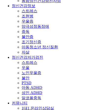
통합정신건강증진사업
정신건강정보
스트레스
조현병
우울증
양극성정동장애
중독
불안증
조기정신증
아동청소년 정신질환
자살
정신건강자가검진
스트레스
우울
노인우울증
불안
PTSD
아동 ADHD
성인 ADHD
알코올중독
커뮤니티
1대1 온라인상담실