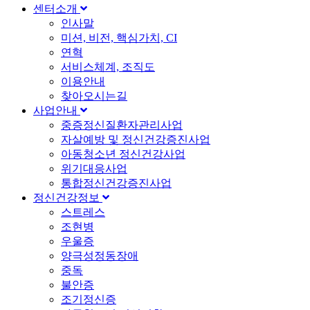
센터소개
인사말
미션, 비전, 핵심가치, CI
연혁
서비스체계, 조직도
이용안내
찾아오시는길
사업안내
중증정신질환자관리사업
자살예방 및 정신건강증진사업
아동청소년 정신건강사업
위기대응사업
통합정신건강증진사업
정신건강정보
스트레스
조현병
우울증
양극성정동장애
중독
불안증
조기정신증