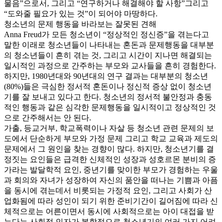
물음”으로서, 그리고 “연구하거나 해결해야 할 사항”그리고
“도와줄 필요가 있는 것”이 되어야 마땅하다.
청소년의 문제 행동을 바라보는 잘못된 견해
Anna Freud가 모든 청소년이 “정상적인 정신증”을 겪는다고
말한 이래로 청소년들이 나타내는 혼돈과 문제행동을 대부분
의 청소년들이 흔히 겪는 것, 그리고 시간이 지나면 해결되는
일시적인 과정으로 간주하는 부모와 교사들을 흔히 경험한다.
하지만, 1980년대와 90년대의 연구 결과는 대부분의 청소년
(80%)들은 극심한 정서적 혼돈이나 정신적 증상 없이 청소년
기를 잘 보내고 있다고 한다. 청소년의 정서적 불안정과 충동
적인 행동과 같은 심각한 문제행동을 일시적이고 정상적인 것
으로 간주해서는 안 된다.
가출, 등교거부, 학교폭력이나 자살 등 청소년 관련 문제의 보
도에서 단순하게 부모와 가정 문제 그리고 학교 교육과 제도의
문제에서 그 원인을 찾는 경향이 많다. 하지만, 청소년기를 결
정짓는 요인들은 급격한 신체적인 성장과 성호르몬 분비의 증
가라는 발달학적 요인, 중년기를 맞이한 부모가 경험하는 우울
과 회의와 자녀가 성장하여 자신의 품안을 떠나는 기쁨과 아픔
을 동시에 겪는데서 비롯되는 가정적 요인, 그리고 사회가 산
업화됨에 따라 성인이 되기 위한 준비기간이 길어짐에 따라 신
체적으로는 어른이면서 동시에 사회적으로는 아이 대접을 받
는다는 사회적 인자가 복합적으로 청소년기의 여러 가지 어려