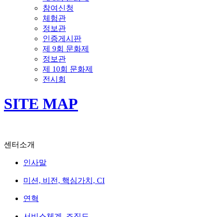
참여신청
체험관
정보관
인증게시판
제 9회 문화제
정보관
제 10회 문화제
전시회
SITE MAP
센터소개
인사말
미션, 비전, 핵심가치, CI
연혁
서비스체계, 조직도