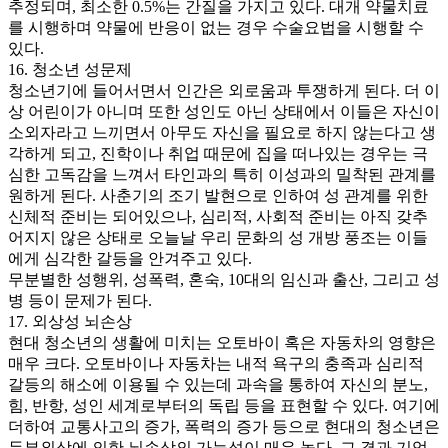
추정되며, 최소한 0.5%는 간질을 가지고 있다. 대개 약물치료
를 시행하며 약물에 반응이 없는 경우 수술요법을 시행할 수
있다.
16. 청소년 성문제
청소년기에 들어서면서 인간은 외로움과 투쟁하게 된다. 더 이
상 어린이가 아니며 또한 성인도 아닌 상태에서 이들은 자신이
소외자라고 느끼면서 아무도 자신을 필요로 하지 않는다고 생
각하게 되고, 진학이나 취업 때문에 집을 떠나있는 경우는 극
심한 고독감을 느껴서 타인과의 특히 이성과의 밀착된 관계를
원하게 된다. 사춘기의 조기 발현으로 인하여 성 관계를 위한
신체적 준비는 되어있으나, 심리적, 사회적 준비는 아직 갖추
어지지 않은 상태로 오늘날 우리 문화의 성 개방 풍조는 이들
에게 심각한 갈등을 안겨주고 있다.
무분별한 성행위, 성폭력, 혼숙, 10대의 임신과 출산, 그리고 성
병 등이 문제가 된다.
17. 외상성 뇌손상
현대 청소년의 생활에 미치는 오토바이 혹은 자동차의 영향은
매우 크다. 오토바이나 자동차는 내적 욕구의 충족과 심리적
갈등의 해소에 이용될 수 있는데 과속을 통하여 자신의 분노,
힘, 반항, 성인 세계로부터의 독립 등을 표현할 수 있다. 여기에
더하여 교통사고의 증가, 폭력의 증가 등으로 현대의 청소년은
두부외상에 의한 뇌손상의 가능성이 매우 높다. 그 결과 기억