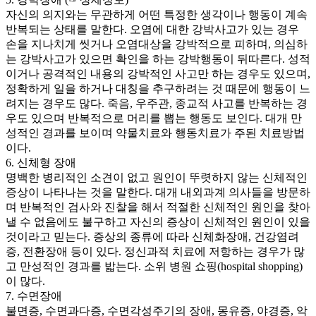
자신의 의지와는 무관하게 어떤 특정한 생각이나 행동이 계속
반복되는 상태를 말한다. 오염에 대한 강박사고가 있는 경우
손을 지나치게 씻거나 오염대상을 강박적으로 피하며, 의심하
는 강박사고가 있으면 확인을 하는 강박행동이 뒤따른다. 성적
이거나 공격적인 내용의 강박적인 사고만 하는 경우도 있으며,
정확하게 일을 하거나 대칭을 추구하려는 것 때문에 행동이 느
려지는 경우도 많다. 죽음, 우주관, 종교적 사고를 반복하는 경
우도 있으며 반복적으로 머리를 뽑는 행동도 보인다. 대개 만
성적인 경과를 보이며 약물치료와 행동치료가 주된 치료방법
이다.
6. 신체형 장애
명백한 병리적인 소견이 없고 원인이 뚜렷하지 않는 신체적인
증상이 나타나는 것을 말한다. 대개 내외과계 의사들을 방문하
며 반복적인 검사와 진찰을 해서 적절한 신체적인 원인을 찾아
낼 수 없음에도 불구하고 자신의 증상이 신체적인 원인이 있을
것이라고 믿는다. 증상의 종류에 따라 신체화장애, 건강염려
증, 전환장애 등이 있다. 정신과적 치료에 저항하는 경우가 많
고 만성적인 경과를 밟는다. 소위 병원 쇼핑(hospital shopping)
이 많다.
7. 수면장애
불면증, 수면과다증, 수면각성주기의 장애, 몽유증, 야경증, 악