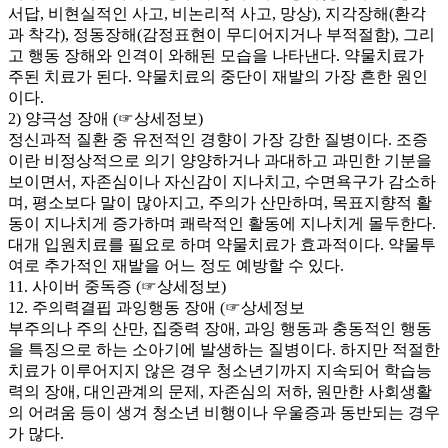
서답, 비현실적인 사고, 비논리적 사고, 망상), 지각장해(환각
과 착각), 정동장해(감정표현이 무디어지거나 부적절함), 그리
고 행동 장해와 인격이 와해된 모습을 나타낸다. 약물치료가
주된 치료가 된다. 약물치료의 중단이 재발의 가장 흔한 원인
이다.
2) 양극성 장애 (☞상세정보)
정신과적 질환 중 유전적인 경향이 가장 강한 질병이다. 조증
이란 비정상적으로 의기 양양하거나 과대하고 과민한 기분을
보이면서, 자존심이나 자신감이 지나치고, 수면욕구가 감소하
며, 평소보다 말이 많아지고, 주의가 산만하며, 목표지향적 활
동이 지나치게 증가하며 쾌락적인 활동에 지나치게 몰두한다.
대개 입원치료를 필요로 하며 약물치료가 효과적이다. 약물투
여로 추가적인 재발을 어느 정도 예방할 수 있다.
11. 사이버 중독증 (☞상세정보)
12. 주의력결핍 과잉행동 장애 (☞상세정보
부주의나 주의 산만, 집중력 장애, 과잉 행동과 충동적인 행동
을 특징으로 하는 소아기에 발생하는 질병이다. 하지만 적절한
치료가 이루어지지 않은 경우 청소년기까지 지속되어 학습능
력의 장애, 대인관계의 문제, 자존심의 저하, 원만한 사회생활
의 어려움 등이 생겨 청소년 비행이나 우울증과 동반되는 경우
가 많다.