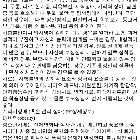
다. 두통, 피로, 현기증, 식욕부진, 시력장애, 기억력 장애, 불면
증 등을 호소하거나 우울, 불안 등 정서장애가 나타난다. 극단
적인 경우에는 다른 정신병리로 발전하거나, 학업포기, 등교거
부, 가출, 비행, 약물남용, 자살 등의 원인이 된다.
시험불안이나 입시병에 걸리기 쉬운 경우를 열거해 보면, 과거
성적이 부진하고 자신의 능력에 한계를 느끼는 경우, 내향적이
거나 소심하고 강박적인 성격을 가진 경우, 진로 선택에 갈등
이 많은 경우, 부모나 자신의 보상심리로 인하여 일류 집착증
에 빠진 경우, 부모-자식간의 대화가 단절되고 불화가 있는 경
우, 각성제나 수면제를 남용하는 경우, 기존에 정신적 질환이
나 만성 신체질환이 있는 경우를 들 수 있겠다.
치료는 시험불안의 인지적 요소와 정서적 요소를 수정하는 것
에 의해 이루어진다. 바이오 피드백, 이완훈련, 체계적 탈감작,
인지행동수정, 합리적 감정치료, 인지치료, 학습기술훈련과 같
은 학습상담 등이 있다. 물론 부모상담이 같이 시행되는 것이
좋다.
2. 식사장애 (혹은 섭식 장애) (☞상세정보)
1) 비만(obesity)
청소년기에는 신체변화나 식사가 매우 예민하고 중요한 관심
사이다. 체중 및 비만의 문제와 관련하여 다이어트나 살 빼기,
혹은 반대로 과식이나 폭식의 문제가 발생한다. 불규칙한 식사