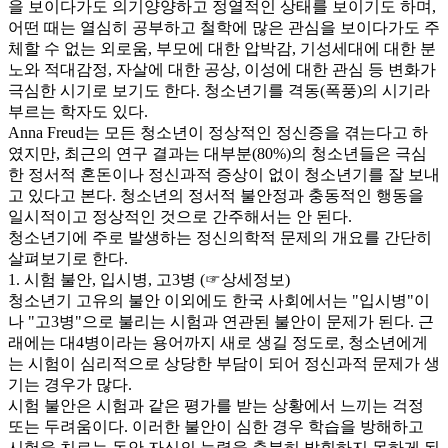
을 보이다가도 의기양양하고 정열적인 상태를 보이기도 하며,
어떤 때는 열심히 공부하고 철학에 많은 관심을 보이다가도 주
체할 수 없는 외로움, 부모에 대한 압박감, 기성세대에 대한 분
노와 적대감정, 자살에 대한 공상, 이성에 대한 관심 등 변화가
극심한 시기로 보기도 한다. 청소년기를 격동(폭풍)의 시기라
부르는 학자도 있다.
Anna Freud는 모든 청소년이 정상적인 정신증을 겪는다고 하
였지만, 최근의 연구 결과는 대부분(80%)의 청소년들은 극심
한 정서적 혼돈이나 정신과적 증상이 없이 청소년기를 잘 보내
고 있다고 본다. 청소년의 정서적 불안정과 충동적인 행동을
일시적이고 정상적인 것으로 간주해서는 안 된다.
청소년기에 주로 발생하는 정신의학적 문제의 개요를 간단히
살펴보기로 한다.
1. 시험 불안, 입시병, 고3병 (☞상세정보)
청소년기 고유의 불안 이외에도 한국 사회에서는 "입시병"이
나 "고3병"으로 불리는 시험과 연관된 불안이 문제가 된다. 근
래에는 대4병이라는 용어까지 새로 생길 정도로, 청소년에게
는 시험이 심리적으로 상당한 부담이 되어 정신과적 문제가 생
기는 경우가 많다.
시험 불안은 시험과 같은 평가를 받는 상황에서 느끼는 걱정
또는 두려움이다. 이러한 불안이 심한 경우 학습을 방해하고
시험을 치르는 동안 자신의 능력을 충분히 발휘하지 못하게 된