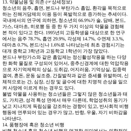
13. 약물남용 및 의존 (☞상세정보)
청소년의 음주, 흡연, 본드나 부탄가스 흡입, 환각을 목적으로
하는 진해거담제의 이용 등이 폭발적으로 증가하는 추세이다.
국내에서의 연구에 의하면, 청소년의 66.9%가 술, 담배, 본드,
가스, 대마초, 히로뽕 등 중 한 두 가지 이상의 약물을 경험해
본 적이 있다고 한다. 1995년의 고등학생을 대상으로 한 연구
에서는 음주 78.7%, 흡연 29.9%, 각성제 14.7%, 수면제 3.3.%,
대마초 0.7%, 본드/신나 1.6%로 나타났는데 최초 경험시기는
대개 중학교 3학년과 고등학교 1학년이 가장 많았다.
본드나 부탄가스와 같은 흡입제는 정신활성작용을 하는 다양
한 화학 물질로 구성되어 있어서, 중추신경계에 대한 억압작용
으로 자기억제력의 상실, 도취감, 어지러움, 기억상실, 집중력
결여, 혼돈, 운동 실조증, 간질발작과 같은 증세를 유발하며, 신
체적으로는 간, 심장, 신장 및 골수에 대한 치명적 손상을 일으
켜 사망에 이르게 하는 경우도 있다.
불법 약물을 사용하는 청소년들은 그렇지 않은 청소년들과 태
도, 가치관, 성격 특성 면에서 매우 다른데, 학업성취의 동기가
낮고 지나치게 독립심을 강조하는 경향이 있고, 반사회적 비행
행동에 연루되어 있는 경우가 많고, 반항, 우울, 자기 비하감을
나타낸다.
14. 품행장애 혹은 청소년 비행
비행 청소년 혹은 청소년 비행은 엄격한 의미에서는 의학적인