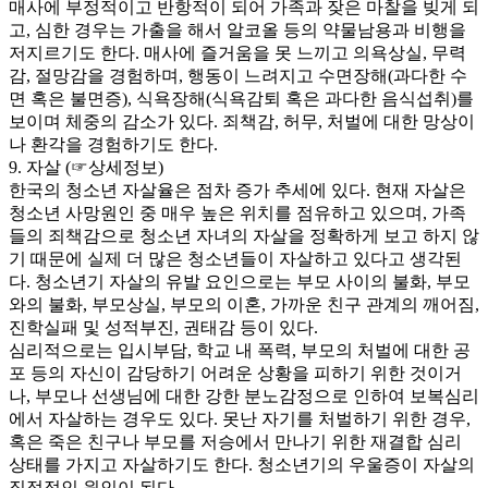
매사에 부정적이고 반항적이 되어 가족과 잦은 마찰을 빚게 되
고, 심한 경우는 가출을 해서 알코올 등의 약물남용과 비행을
저지르기도 한다. 매사에 즐거움을 못 느끼고 의욕상실, 무력
감, 절망감을 경험하며, 행동이 느려지고 수면장해(과다한 수
면 혹은 불면증), 식욕장해(식욕감퇴 혹은 과다한 음식섭취)를
보이며 체중의 감소가 있다. 죄책감, 허무, 처벌에 대한 망상이
나 환각을 경험하기도 한다.
9. 자살 (☞상세정보)
한국의 청소년 자살율은 점차 증가 추세에 있다. 현재 자살은
청소년 사망원인 중 매우 높은 위치를 점유하고 있으며, 가족
들의 죄책감으로 청소년 자녀의 자살을 정확하게 보고 하지 않
기 때문에 실제 더 많은 청소년들이 자살하고 있다고 생각된
다. 청소년기 자살의 유발 요인으로는 부모 사이의 불화, 부모
와의 불화, 부모상실, 부모의 이혼, 가까운 친구 관계의 깨어짐,
진학실패 및 성적부진, 권태감 등이 있다.
심리적으로는 입시부담, 학교 내 폭력, 부모의 처벌에 대한 공
포 등의 자신이 감당하기 어려운 상황을 피하기 위한 것이거
나, 부모나 선생님에 대한 강한 분노감정으로 인하여 보복심리
에서 자살하는 경우도 있다. 못난 자기를 처벌하기 위한 경우,
혹은 죽은 친구나 부모를 저승에서 만나기 위한 재결합 심리
상태를 가지고 자살하기도 한다. 청소년기의 우울증이 자살의
직접적인 원인이 된다.