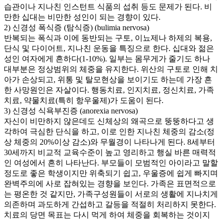
습관이나 지나친 인스턴트 식품의 섭취 등도 문제가 된다. 비
만한 십대는 비만한 성인이 되는 경향이 있다.
2) 신경성 폭식증 (탐식증) (bulimia nervosa)
반복되는 폭식과 이에 동반되는 구토, 이뇨제나 하제의 복용,
단식 및 다이어트, 지나친 운동을 특징으로 한다. 십대와 젊은
성인 여자에게 흔하다(1-10%). 일부는 몸무게가 줄기도 하나
대부분은 정상범위의 체중을 유지한다. 위산의 구토로 인해 치
아가 손상되고, 위통 및 탈모현상을 보이기도 하는데 가장 흔
한 사망원인은 자살이다. 행동치료, 인지치료, 정신치료, 가족
치료, 약물치료(특히 항우울제)가 도움이 된다.
3) 신경성 식욕부진증 (anorexia nervosa)
자신이 비만하지 않은데도 신체상의 왜곡으로 뚱뚱하다고 생
각하여 극심한 단식을 하고, 이로 인한 지나친 체중의 감소(정
상 체중의 20%이상 감소)와 무월경이 나타나게 된다. 8세부터
30세까지 비교적 교육수준이 높고 영리하고 행실 바른 매력적
인 여성에서 흔히 나타난다. 부모들이 모범적인 아이라고 말할
정도로 좋은 학생이지만 위축되기 쉽고, 우울증에 쉽게 빠지며
완벽주의에 사로 잡혀있는 경향을 보인다. 가족은 표면적으로
는 평온한 것 같지만, 가족구성원들이 서로의 생활에 지나치게
의존하며 과도하게 간섭하고 갈등을 적절히 처리하지 못한다.
치료의 당면 목표는 다시 먹게 하여 체중을 회복하는 것이지