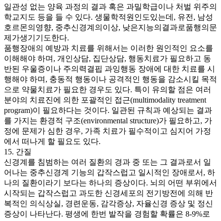
일관성 없는 양육 과정의 결과 혹은 과밀학급이나 처벌 위주의
학교지도 등을 들 수 있다. 생물학적원인도있는데, 유전, 남성
호르몬의영향, 중추신경계의이상, 낮은지능의결과로품행의문
제가생기기도한다.
품행장애의 예방과 치료를 위해서는 이러한 원인적인 요소를
이해해야 하며, 개인상담, 집단상담, 행동치료가 필요하고 동
반된 우울증이나 주의력결핍 과잉행동 장애에 대한 치료를 시
행해야 하며, 충동적 행동이나 공격적인 행동을 감소시킬 목적
으로 약물치료가 필요한 경우도 있다. 특이 유의할 점은 여러
분야의 치료진에 의한 포괄적인 접근(multimodality treatment
program)이 필요하다는 것이다. 일관된 규칙과 예상되는 결과
를 가지는 환경적 구조(environmental structure)가 필요하고, 가
정에 문제가 심한 경우, 가족 치료가 필수적이고 심지어 가정
에서 떠나게 할 필요도 있다.
15. 간질
신경계를 침범하는 여러 질환의 경과 중 또는 그 결과로서 일
어나는 중추신경계 기능의 갑작스럽고 일시적인 장애로서, 하
나의 질환이라기 보다는 하나의 증상이다. 뇌의 어떤 부위에서
시작되는 갑작스럽고 과도한 신경세포의 전기방전에 의해 반
복적인 의식상실, 경련운동, 감각증상, 자율신경 증상 및 정신
증상이 나타난다. 평생에 한번 발작을 경험할 확률은 8-9%로