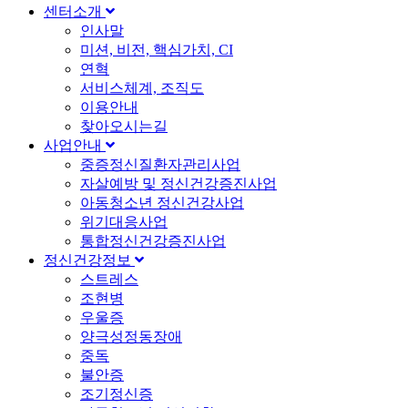
센터소개
인사말
미션, 비전, 핵심가치, CI
연혁
서비스체계, 조직도
이용안내
찾아오시는길
사업안내
중증정신질환자관리사업
자살예방 및 정신건강증진사업
아동청소년 정신건강사업
위기대응사업
통합정신건강증진사업
정신건강정보
스트레스
조현병
우울증
양극성정동장애
중독
불안증
조기정신증