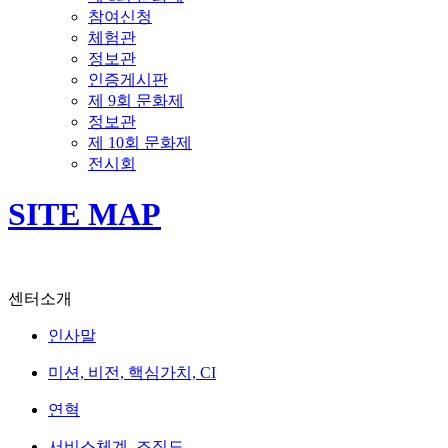
참여신청
체험관
정보관
인증게시판
제 9회 문화제
정보관
제 10회 문화제
전시회
SITE MAP
센터소개
인사말
미션, 비전, 핵심가치, CI
연혁
서비스체계, 조직도