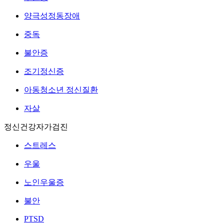
양극성정동장애
중독
불안증
조기정신증
아동청소년 정신질환
자살
정신건강자가검진
스트레스
우울
노인우울증
불안
PTSD