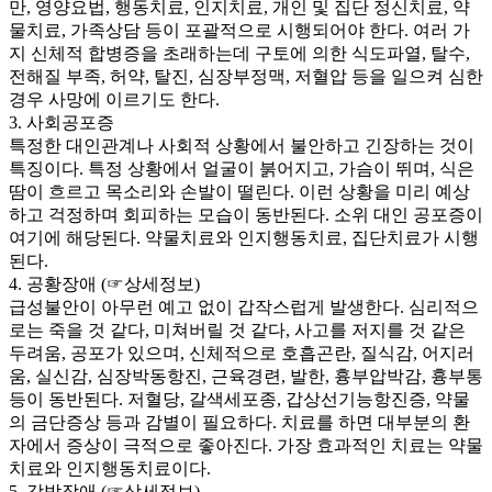
만, 영양요법, 행동치료, 인지치료, 개인 및 집단 정신치료, 약
물치료, 가족상담 등이 포괄적으로 시행되어야 한다. 여러 가
지 신체적 합병증을 초래하는데 구토에 의한 식도파열, 탈수,
전해질 부족, 허약, 탈진, 심장부정맥, 저혈압 등을 일으켜 심한
경우 사망에 이르기도 한다.
3. 사회공포증
특정한 대인관계나 사회적 상황에서 불안하고 긴장하는 것이
특징이다. 특정 상황에서 얼굴이 붉어지고, 가슴이 뛰며, 식은
땀이 흐르고 목소리와 손발이 떨린다. 이런 상황을 미리 예상
하고 걱정하며 회피하는 모습이 동반된다. 소위 대인 공포증이
여기에 해당된다. 약물치료와 인지행동치료, 집단치료가 시행
된다.
4. 공황장애 (☞상세정보)
급성불안이 아무런 예고 없이 갑작스럽게 발생한다. 심리적으
로는 죽을 것 같다, 미쳐버릴 것 같다, 사고를 저지를 것 같은
두려움, 공포가 있으며, 신체적으로 호흡곤란, 질식감, 어지러
움, 실신감, 심장박동항진, 근육경련, 발한, 흉부압박감, 흉부통
등이 동반된다. 저혈당, 갈색세포종, 갑상선기능항진증, 약물
의 금단증상 등과 감별이 필요하다. 치료를 하면 대부분의 환
자에서 증상이 극적으로 좋아진다. 가장 효과적인 치료는 약물
치료와 인지행동치료이다.
5. 강박장애 (☞상세정보)