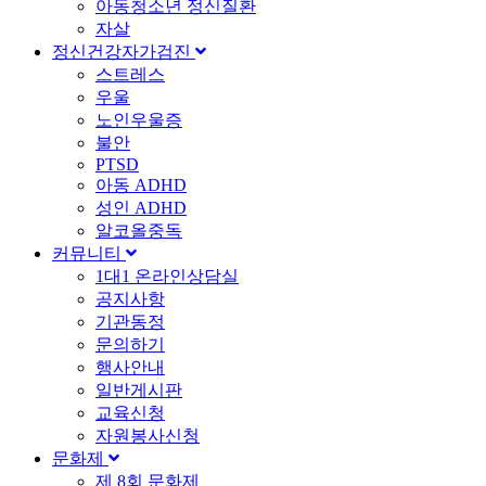
아동청소년 정신질환
자살
정신건강자가검진
스트레스
우울
노인우울증
불안
PTSD
아동 ADHD
성인 ADHD
알코올중독
커뮤니티
1대1 온라인상담실
공지사항
기관동정
문의하기
행사안내
일반게시판
교육신청
자원봉사신청
문화제
제 8회 문화제