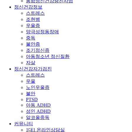
통합정신건강증진사업
정신건강정보
스트레스
조현병
우울증
양극성정동장애
중독
불안증
조기정신증
아동청소년 정신질환
자살
정신건강자가검진
스트레스
우울
노인우울증
불안
PTSD
아동 ADHD
성인 ADHD
알코올중독
커뮤니티
1대1 온라인상담실