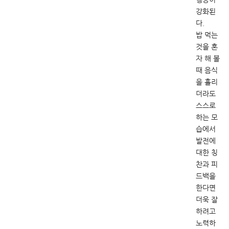
강화된
다.
밥 먹는
것을 혼
자 해 볼
때 음식
을 흘리
더라도
스스로
하는 모
습에서
발전에
대한 칭
찬과 피
드백을
한다면
더욱 잘
하려고
노력하