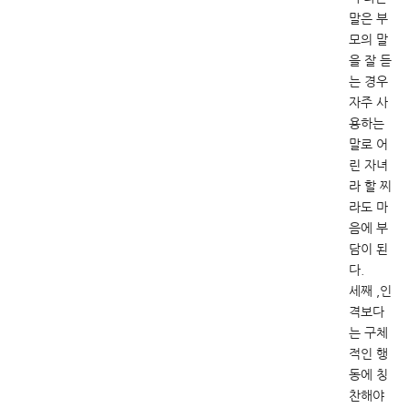
말은 부
모의 말
을 잘 듣
는 경우
자주 사
용하는
말로 어
린 자녀
라 할 찌
라도 마
음에 부
담이 된
다.
세째 ,인
격보다
는 구체
적인 행
동에 칭
찬해야