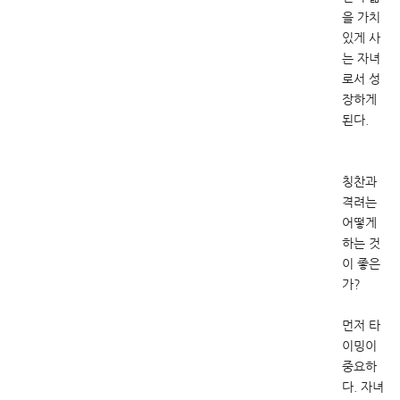
을 가치
있게 사
는 자녀
로서 성
장하게
된다.
칭찬과
격려는
어떻게
하는 것
이 좋은
가?
먼저 타
이밍이
중요하
다. 자녀