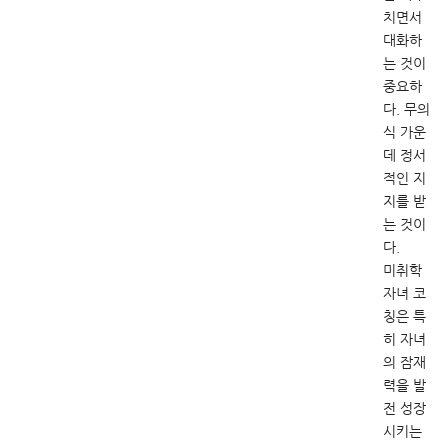
치면서
대화하
는 것이
중요하
다. 무의
식 가운
데 정서
적인 지
지를 받
는 것이
다.
미취학
자녀 코
칭은 특
히 자녀
의 잠재
력을 발
전 성장
시키는