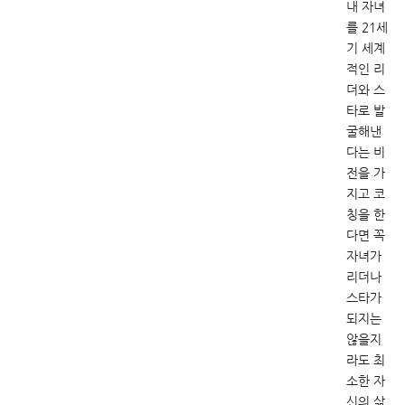
내 자녀
를 21세
기 세계
적인 리
더와 스
타로 발
굴해낸
다는 비
전을 가
지고 코
칭을 한
다면 꼭
자녀가
리더나
스타가
되지는
않을지
라도 최
소한 자
신의 삶