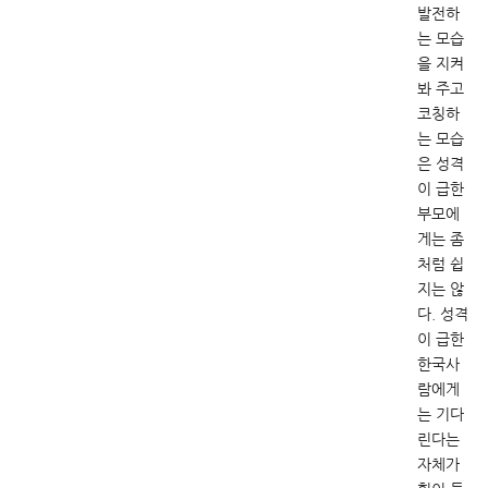
발전하
는 모습
을 지켜
봐 주고
코칭하
는 모습
은 성격
이 급한
부모에
게는 좀
처럼 쉽
지는 않
다. 성격
이 급한
한국사
람에게
는 기다
린다는
자체가