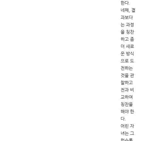
한다.
네째, 결
과보다
는 과정
을 칭찬
하고 좀
더 새로
운 방식
으로 도
전하는
것을 관
찰하고
전과 비
교하여
칭찬을
해야 한
다.
어린 자
녀는 그
럴수록