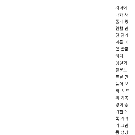
자녀에
대해 새
롭게 칭
찬할 만
한 한가
지를 매
일 발굴
하자.
칭찬과
질문노
트를 만
들어 보
라. 노트
의 기록
량이 증
가할수
록 자녀
가 그만
큼 성장