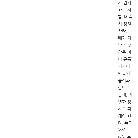
가 뭔가
하고 자
할 때 즉
시 칭찬
하라.
때가 지
난 후 칭
찬은 이
미 유통
기간이
만료된
음식과
같다.
둘째, 막
연한 칭
찬은 피
해야 한
다. 특히
‘착하
다’라는