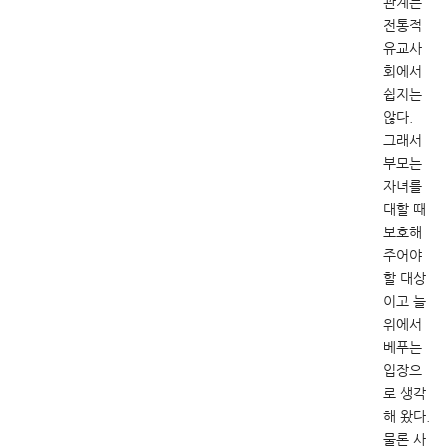
관계는
전통적
유교사
회에서
쉽지는
않다.
그래서
부모는
자녀를
대할 때
보호해
주어야
할 대상
이고 늘
위에서
베푸는
입장으
로 생각
해 왔다.
물론 사