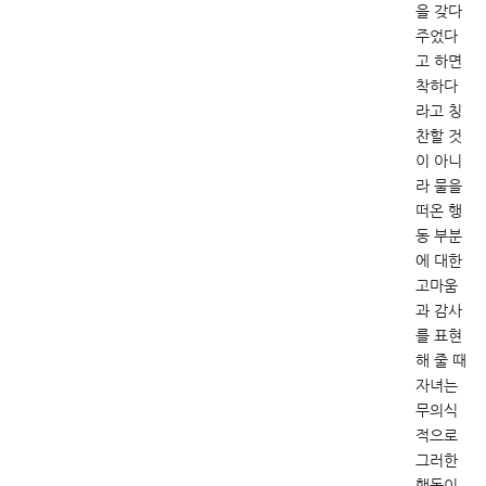
을 갖다
주었다
고 하면
착하다
라고 칭
찬할 것
이 아니
라 물을
떠온 행
동 부분
에 대한
고마움
과 감사
를 표현
해 줄 때
자녀는
무의식
적으로
그러한
행동이