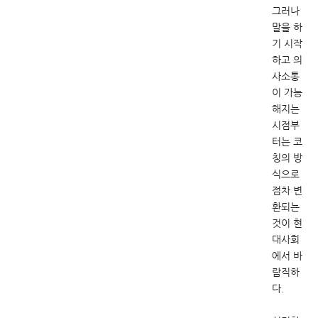
그러나
말을 하
기 시작
하고 의
사소통
이 가능
해지는
시점부
터는 코
칭의 방
식으로
점차 변
환되는
것이 현
대사회
에서 바
람직하
다.