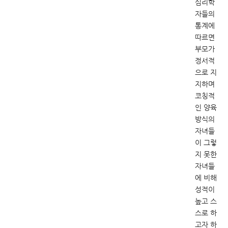
심리학
자들의
통계에
따르면
부모가
정서적
으로 지
지하며
코칭적
인 양육
방식의
자녀들
이 그렇
지 못한
자녀들
에 비해
성적이
높고 스
스로 하
고자 하