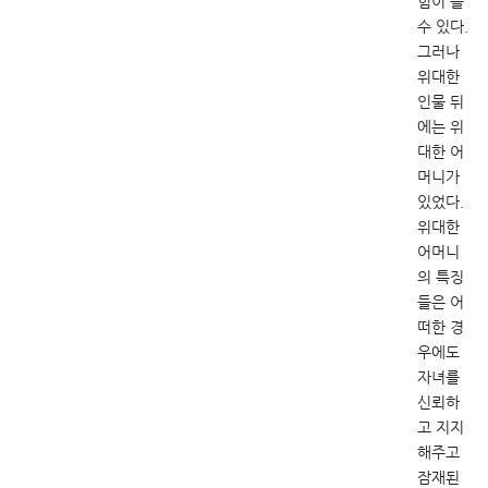
힘이 들
수 있다.
그러나
위대한
인물 뒤
에는 위
대한 어
머니가
있었다.
위대한
어머니
의 특징
들은 어
떠한 경
우에도
자녀를
신뢰하
고 지지
해주고
잠재된