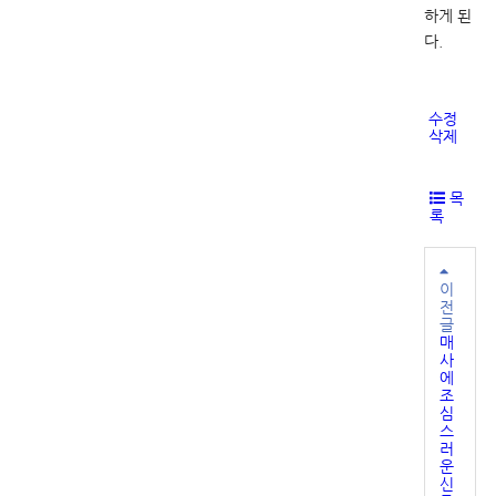
하게 된
다.
수정
삭제
목
록
이
전
글
매
사
에
조
심
스
러
운
신