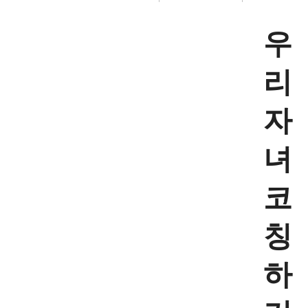
우
리
자
녀
코
칭
하