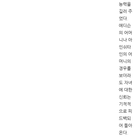
능력을
길러 주
었다.
에디슨
의 어머
니나 아
인쉬타
인의 어
머니의
경우를
보더라
도 자녀
에 대한
신뢰는
기적적
으로 피
드백되
어 돌아
온다.