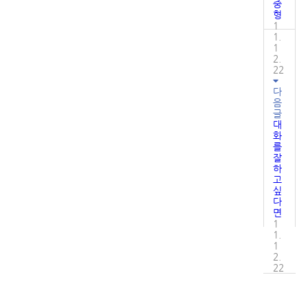
중
형
1
1.
1
2.
22
다
음
글
대
화
를
잘
하
고
싶
다
면
1
1.
1
2.
22