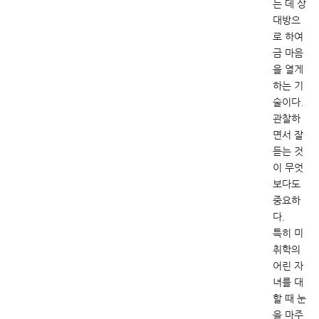
는 데 상
대방으
로 하여
금 마음
을 열게
하는 기
술이다.
관찰하
면서 잘
듣는 것
이 무엇
보다도
중요하
다.
특히 미
취학의
어린 자
녀를 대
할 때 눈
을 마주