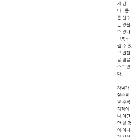
게 된
다. 물
론 실수
는 있을
수 있다.
그릇도
깰 수 있
고 반찬
을 엎을
수도 있
다.
자녀가
실수를
할 수록
지적이
나 야단
만 칠 것
이 아니
라 사실