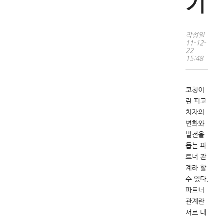
기
작성일
11-12-
22
15:48
코칭이
란 피코
치자의
변화와
발전을
돕는 파
트너 관
계라 할
수 있다.
파트너
관계란
서로 대