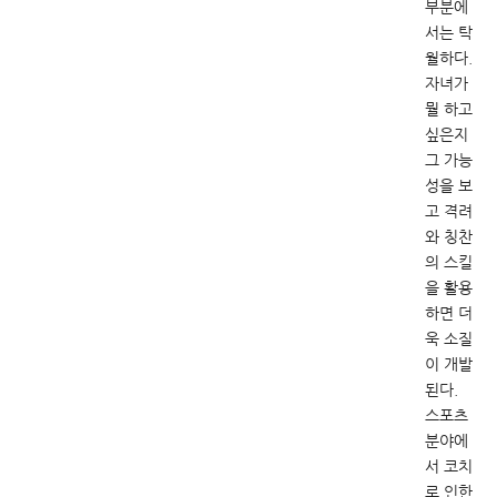
부분에
서는 탁
월하다.
자녀가
뭘 하고
싶은지
그 가능
성을 보
고 격려
와 칭찬
의 스킬
을 활용
하면 더
욱 소질
이 개발
된다.
스포츠
분야에
서 코치
로 인한