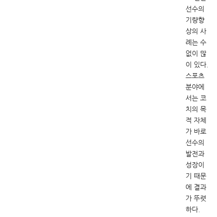
선수의
기량향
상의 사
례는 수
없이 많
이 있다.
스포츠
분야에
서는 코
치의 목
적 자체
가 바로
선수의
발전과
성장이
기 때문
에 결과
가 뚜렷
하다.