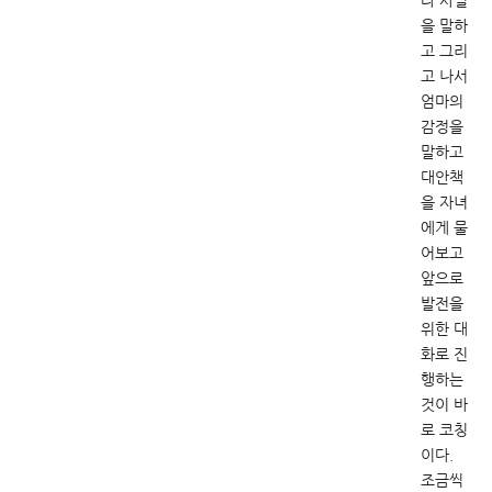
을 말하
고 그리
고 나서
엄마의
감정을
말하고
대안책
을 자녀
에게 물
어보고
앞으로
발전을
위한 대
화로 진
행하는
것이 바
로 코칭
이다.
조금씩