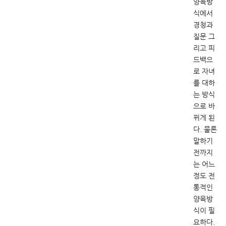
양육방
식에서
경청과
질문 그
리고 피
드백으
로 자녀
를 대하
는 방식
으로 바
뀌게 된
다. 물론
말하기
전까지
는 어느
정도 전
통적인
양육방
식이 필
요하다.