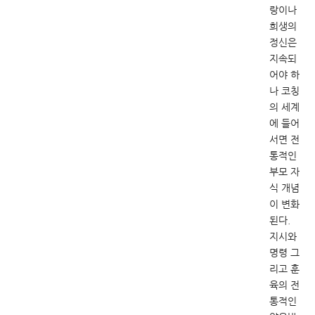
랑이나
희생의
정신은
지속되
어야 하
나 코칭
의 세계
에 들어
서면 전
통적인
부모 자
식 개념
이 변화
된다.
지시와
명령 그
리고 훈
육의 전
통적인