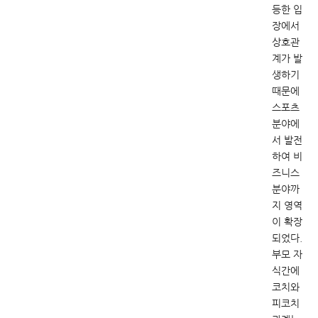
등한 입
장에서
상호관
계가 발
생하기
때문에
스포츠
분야에
서 발전
하여 비
즈니스
분야까
지 영역
이 확장
되었다.
부모 자
식간에
코치와
피코치