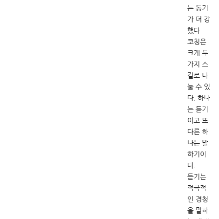
는 동기
가 더 강
했다.
코칭은
크게 두
가지 스
킬로 나
눌 수 있
다. 하나
는 듣기
이고 또
다른 하
나는 말
하기이
다.
듣기는
적극적
인 경청
을 말하