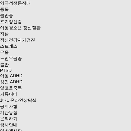
양극성정동장애
중독
불안증
조기정신증
아동청소년 정신질환
자살
정신건강자가검진
스트레스
우울
노인우울증
불안
PTSD
아동 ADHD
성인 ADHD
알코올중독
커뮤니티
1대1 온라인상담실
공지사항
기관동정
문의하기
행사안내
일반게시판