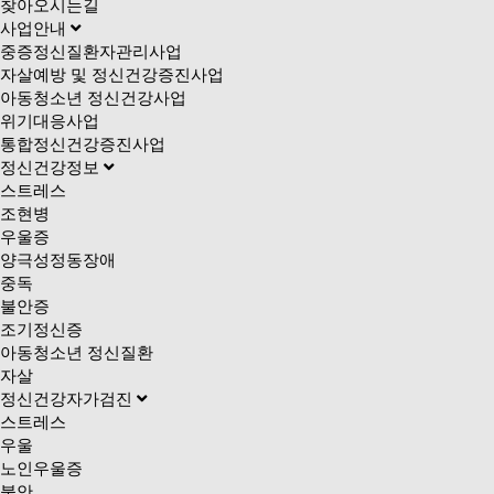
찾아오시는길
사업안내
중증정신질환자관리사업
자살예방 및 정신건강증진사업
아동청소년 정신건강사업
위기대응사업
통합정신건강증진사업
정신건강정보
스트레스
조현병
우울증
양극성정동장애
중독
불안증
조기정신증
아동청소년 정신질환
자살
정신건강자가검진
스트레스
우울
노인우울증
불안