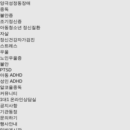
양극성정동장애
중독
불안증
조기정신증
아동청소년 정신질환
자살
정신건강자가검진
스트레스
우울
노인우울증
불안
PTSD
아동 ADHD
성인 ADHD
알코올중독
커뮤니티
1대1 온라인상담실
공지사항
기관동정
문의하기
행사안내
일반게시판