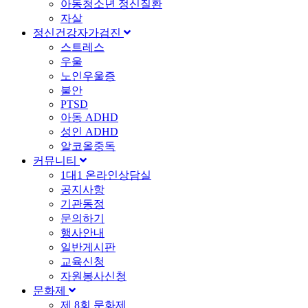
아동청소년 정신질환
자살
정신건강자가검진
스트레스
우울
노인우울증
불안
PTSD
아동 ADHD
성인 ADHD
알코올중독
커뮤니티
1대1 온라인상담실
공지사항
기관동정
문의하기
행사안내
일반게시판
교육신청
자원봉사신청
문화제
제 8회 문화제