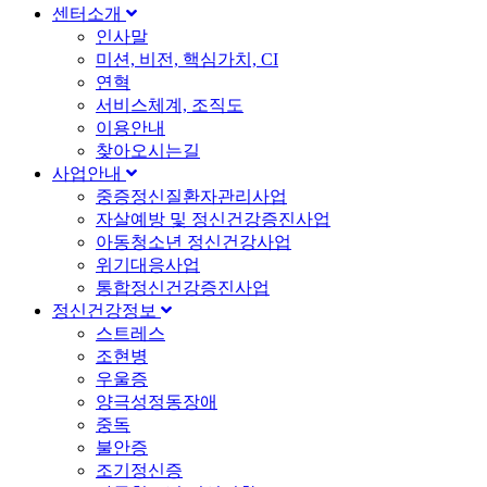
센터소개
인사말
미션, 비전, 핵심가치, CI
연혁
서비스체계, 조직도
이용안내
찾아오시는길
사업안내
중증정신질환자관리사업
자살예방 및 정신건강증진사업
아동청소년 정신건강사업
위기대응사업
통합정신건강증진사업
정신건강정보
스트레스
조현병
우울증
양극성정동장애
중독
불안증
조기정신증