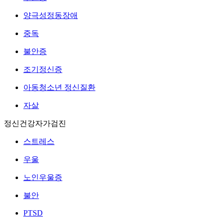
양극성정동장애
중독
불안증
조기정신증
아동청소년 정신질환
자살
정신건강자가검진
스트레스
우울
노인우울증
불안
PTSD