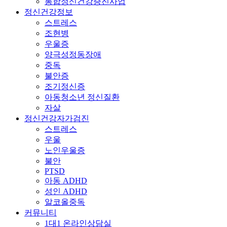
통합정신건강증진사업
정신건강정보
스트레스
조현병
우울증
양극성정동장애
중독
불안증
조기정신증
아동청소년 정신질환
자살
정신건강자가검진
스트레스
우울
노인우울증
불안
PTSD
아동 ADHD
성인 ADHD
알코올중독
커뮤니티
1대1 온라인상담실