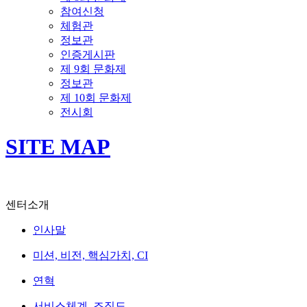
참여신청
체험관
정보관
인증게시판
제 9회 문화제
정보관
제 10회 문화제
전시회
SITE MAP
센터소개
인사말
미션, 비전, 핵심가치, CI
연혁
서비스체계, 조직도