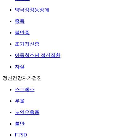
양극성정동장애
중독
불안증
조기정신증
아동청소년 정신질환
자살
정신건강자가검진
스트레스
우울
노인우울증
불안
PTSD