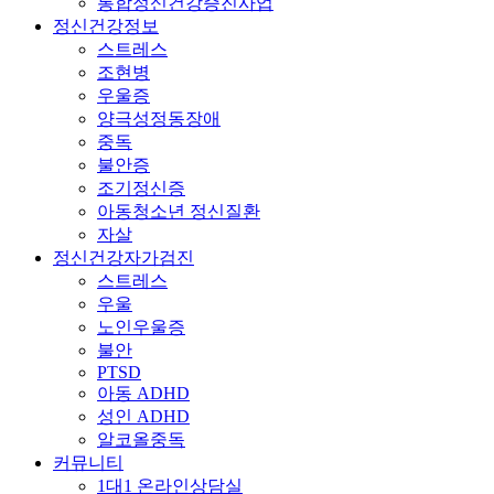
통합정신건강증진사업
정신건강정보
스트레스
조현병
우울증
양극성정동장애
중독
불안증
조기정신증
아동청소년 정신질환
자살
정신건강자가검진
스트레스
우울
노인우울증
불안
PTSD
아동 ADHD
성인 ADHD
알코올중독
커뮤니티
1대1 온라인상담실