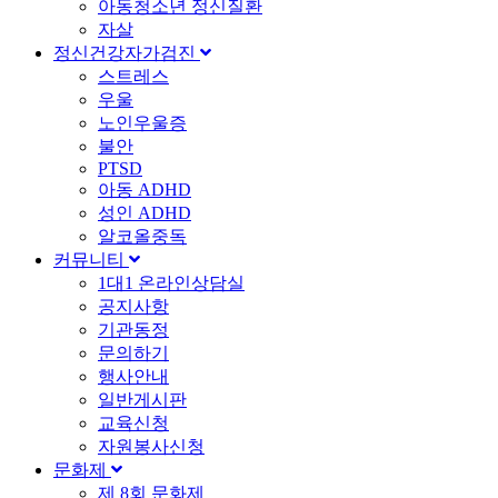
아동청소년 정신질환
자살
정신건강자가검진
스트레스
우울
노인우울증
불안
PTSD
아동 ADHD
성인 ADHD
알코올중독
커뮤니티
1대1 온라인상담실
공지사항
기관동정
문의하기
행사안내
일반게시판
교육신청
자원봉사신청
문화제
제 8회 문화제