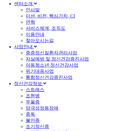
센터소개
인사말
미션, 비전, 핵심가치, CI
연혁
서비스체계, 조직도
이용안내
찾아오시는길
사업안내
중증정신질환자관리사업
자살예방 및 정신건강증진사업
아동청소년 정신건강사업
위기대응사업
통합정신건강증진사업
정신건강정보
스트레스
조현병
우울증
양극성정동장애
중독
불안증
조기정신증