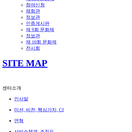
참여신청
체험관
정보관
인증게시판
제 9회 문화제
정보관
제 10회 문화제
전시회
SITE MAP
센터소개
인사말
미션, 비전, 핵심가치, CI
연혁
서비스체계, 조직도