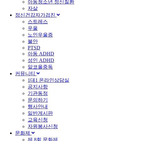
아동청소년 정신질환
자살
정신건강자가검진
스트레스
우울
노인우울증
불안
PTSD
아동 ADHD
성인 ADHD
알코올중독
커뮤니티
1대1 온라인상담실
공지사항
기관동정
문의하기
행사안내
일반게시판
교육신청
자원봉사신청
문화제
제 8회 문화제