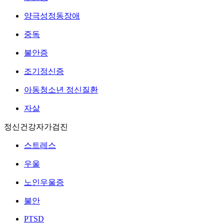
양극성정동장애
중독
불안증
조기정신증
아동청소년 정신질환
자살
정신건강자가검진
스트레스
우울
노인우울증
불안
PTSD