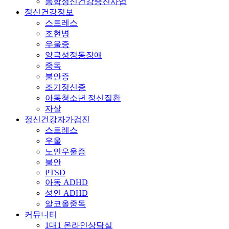
통합정신건강증진사업
정신건강정보
스트레스
조현병
우울증
양극성정동장애
중독
불안증
조기정신증
아동청소년 정신질환
자살
정신건강자가검진
스트레스
우울
노인우울증
불안
PTSD
아동 ADHD
성인 ADHD
알코올중독
커뮤니티
1대1 온라인상담실