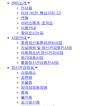
센터소개
인사말
미션, 비전, 핵심가치, CI
연혁
서비스체계, 조직도
이용안내
찾아오시는길
사업안내
중증정신질환자관리사업
자살예방 및 정신건강증진사업
아동청소년 정신건강사업
위기대응사업
통합정신건강증진사업
정신건강정보
스트레스
조현병
우울증
양극성정동장애
중독
불안증
조기정신증