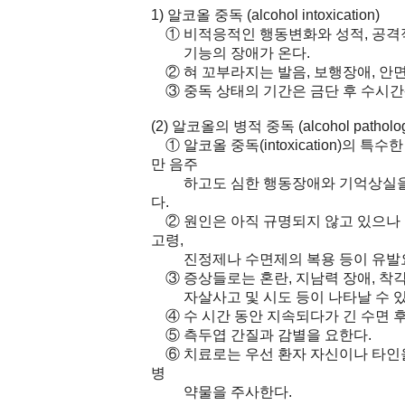
1) 알코올 중독 (alcohol intoxication)
① 비적응적인 행동변화와 성적, 공격적
기능의 장애가 온다.
② 혀 꼬부라지는 발음, 보행장애, 안면
③ 중독 상태의 기간은 금단 후 수시간-
(2) 알코올의 병적 중독 (alcohol pathologica
① 알코올 중독(intoxication)의
만 음주
하고도 심한 행동장애와 기억상실을 나타
다.
② 원인은 아직 규명되지 않고 있으나 불안
고령,
진정제나 수면제의 복용 등이 유발요
③ 증상들로는 혼란, 지남력 장애, 착각,
자살사고 및 시도 등이 나타날 수 있
④ 수 시간 동안 지속되다가 긴 수면 후
⑤ 측두엽 간질과 감별을 요한다.
⑥ 치료로는 우선 환자 자신이나 타인을
병
약물을 주사한다.