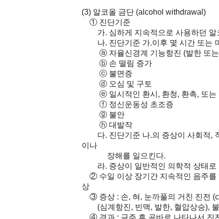
(3) 알코올 금단 (alcohol withdrawal)
① 진단기준
가. 심하게 지속적으로 사용하던 알코
나. 진단기준 가.이후 몇 시간 또는 며칠
ⓐ 자율신경계 기능항진 (발한 또는 맥
ⓑ 손 떨림 증가
ⓒ 불면증
ⓓ 오심 및 구토
ⓔ 일시적인 환시, 환청, 환촉, 또는
ⓕ 정신운동성 초조증
ⓖ 불안
ⓗ 대발작
다. 진단기준 나.의 증상이 사회적, 
이나
장해를 일으킨다.
라. 증상이 일반적인 의학적 상태로 인
② 수일 이상 장기간 지속적인 음주를 
상
③ 증상 : 손, 혀, 눈까풀의 거친 진전 (co
(심계항진, 빈맥, 발한, 혈압상승), 불안
④ 경과 : 금주 후 곧바로 나타나서 진전섬망