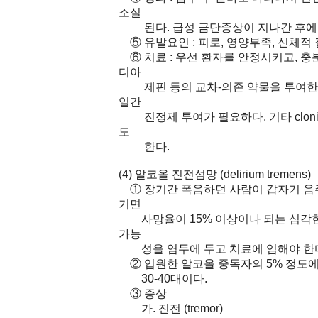
소실
된다. 급성 금단증상이 지나간 후에는 
⑤ 유발요인 : 피로, 영양부족, 신체적 
⑥ 치료 : 우선 환자를 안정시키고, 충
디아
제핀 등의 교차-의존 약물을 투여한다.
일간
진정제 투여가 필요하다. 기타 clonidine (c
도
한다.
(4) 알코올 진전섬망 (delirium tremens)
① 장기간 폭음하던 사람이 갑자기 음주
기면
사망율이 15% 이상이나 되는 심각한
가능
성을 염두에 두고 치료에 임해야 한
② 입원한 알코올 중독자의 5% 정도에서
30-40대이다.
③ 증상
가. 진전 (tremor)