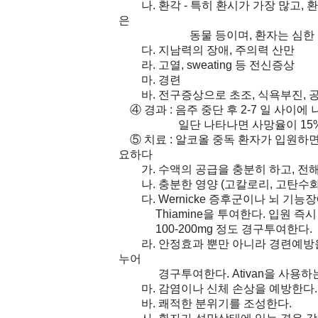
나. 환각 - 특히 환시가 가장 많고, 환
은
동물 등이며, 환자는 심한 위협감
다. 지남력의 장애, 주의력 산만
라. 고열, sweating 등 전신증상
마. 경련
바. 전구증상으로 초조, 식욕부진, 공
④ 경과 : 음주 중단 후 2-7 일 사이에
일단 나타나면 사망율이 15% 
⑤ 치료 : 알코올 중독 환자가 입원하
요하다
가. 수액의 공급을 충분히 하고, 전해
나. 충분한 영양 (고칼로리, 고탄수화
다. Wernicke 증후군이나 뇌 기능장
Thiamine을 투여한다. 입원 즉시 Thia
100-200mg 정도 경구투여한다.
라. 안정효과 뿐만 아니라 경련예방을 위하여 C
누어
경구투여한다. Ativan을 사용하는
마. 감염이나 신체 손상을 예방한다.
바. 쾌적한 분위기를 조성한다.