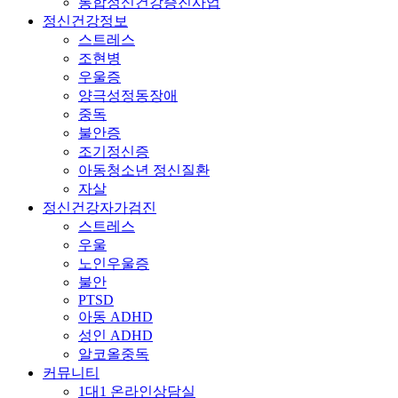
통합정신건강증진사업
정신건강정보
스트레스
조현병
우울증
양극성정동장애
중독
불안증
조기정신증
아동청소년 정신질환
자살
정신건강자가검진
스트레스
우울
노인우울증
불안
PTSD
아동 ADHD
성인 ADHD
알코올중독
커뮤니티
1대1 온라인상담실