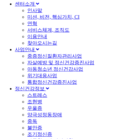
센터소개
인사말
미션, 비전, 핵심가치, CI
연혁
서비스체계, 조직도
이용안내
찾아오시는길
사업안내
중증정신질환자관리사업
자살예방 및 정신건강증진사업
아동청소년 정신건강사업
위기대응사업
통합정신건강증진사업
정신건강정보
스트레스
조현병
우울증
양극성정동장애
중독
불안증
조기정신증