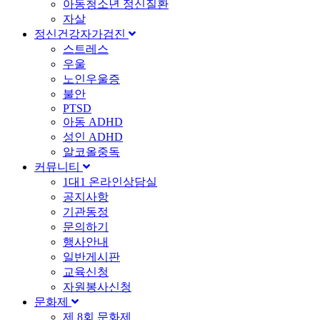
아동청소년 정신질환
자살
정신건강자가검진
스트레스
우울
노인우울증
불안
PTSD
아동 ADHD
성인 ADHD
알코올중독
커뮤니티
1대1 온라인상담실
공지사항
기관동정
문의하기
행사안내
일반게시판
교육신청
자원봉사신청
문화제
제 8회 문화제