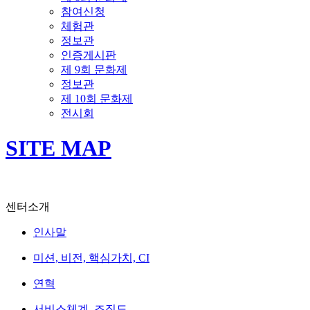
참여신청
체험관
정보관
인증게시판
제 9회 문화제
정보관
제 10회 문화제
전시회
SITE MAP
센터소개
인사말
미션, 비전, 핵심가치, CI
연혁
서비스체계, 조직도