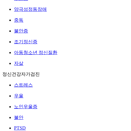
양극성정동장애
중독
불안증
조기정신증
아동청소년 정신질환
자살
정신건강자가검진
스트레스
우울
노인우울증
불안
PTSD