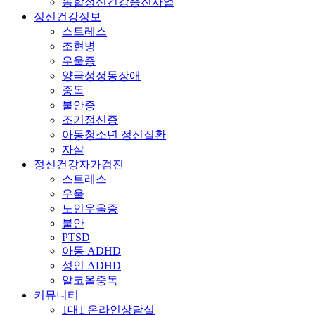
통합정신건강증진사업
정신건강정보
스트레스
조현병
우울증
양극성정동장애
중독
불안증
조기정신증
아동청소년 정신질환
자살
정신건강자가검진
스트레스
우울
노인우울증
불안
PTSD
아동 ADHD
성인 ADHD
알코올중독
커뮤니티
1대1 온라인상담실