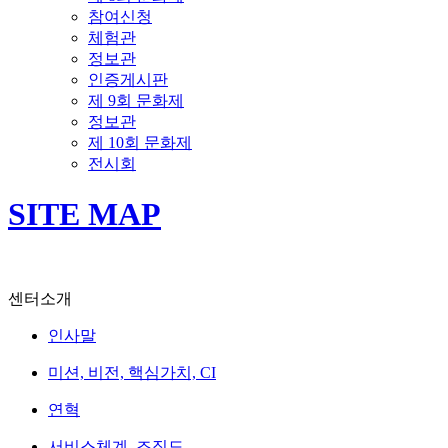
참여신청
체험관
정보관
인증게시판
제 9회 문화제
정보관
제 10회 문화제
전시회
SITE MAP
센터소개
인사말
미션, 비전, 핵심가치, CI
연혁
서비스체계, 조직도