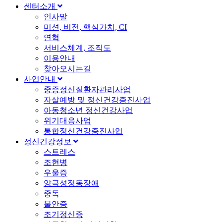
센터소개
인사말
미션, 비전, 핵심가치, CI
연혁
서비스체계, 조직도
이용안내
찾아오시는길
사업안내
중증정신질환자관리사업
자살예방 및 정신건강증진사업
아동청소년 정신건강사업
위기대응사업
통합정신건강증진사업
정신건강정보
스트레스
조현병
우울증
양극성정동장애
중독
불안증
조기정신증