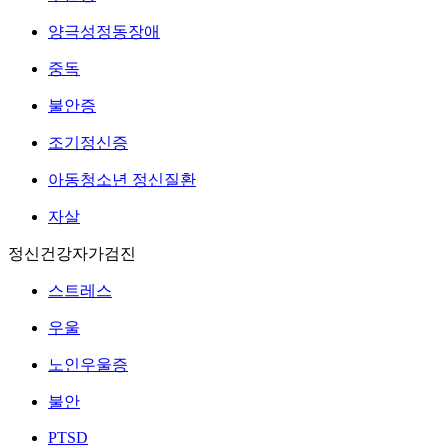
양극성정동장애
중독
불안증
조기정신증
아동청소년 정신질환
자살
정신건강자가검진
스트레스
우울
노인우울증
불안
PTSD