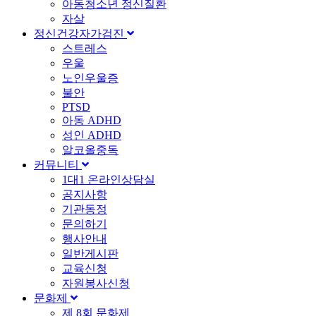
아동청소년 정신질환
자살
정신건강자가검진
스트레스
우울
노인우울증
불안
PTSD
아동 ADHD
성인 ADHD
알코올중독
커뮤니티
1대1 온라인상담실
공지사항
기관동정
문의하기
행사안내
일반게시판
교육신청
자원봉사신청
문화제
제 8회 문화제