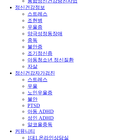
통합정신건강증진사업
정신건강정보
스트레스
조현병
우울증
양극성정동장애
중독
불안증
조기정신증
아동청소년 정신질환
자살
정신건강자가검진
스트레스
우울
노인우울증
불안
PTSD
아동 ADHD
성인 ADHD
알코올중독
커뮤니티
1대1 온라인상담실