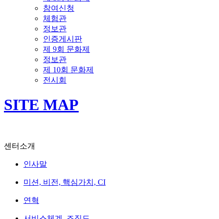
참여신청
체험관
정보관
인증게시판
제 9회 문화제
정보관
제 10회 문화제
전시회
SITE MAP
센터소개
인사말
미션, 비전, 핵심가치, CI
연혁
서비스체계, 조직도