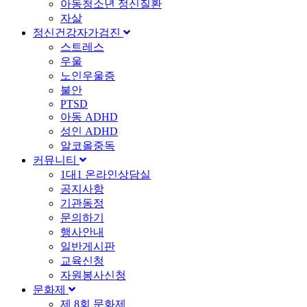
아동청소년 정신질환
자살
정신건강자가검진
스트레스
우울
노인우울증
불안
PTSD
아동 ADHD
성인 ADHD
알코올중독
커뮤니티
1대1 온라인상담실
공지사항
기관동정
문의하기
행사안내
일반게시판
교육신청
자원봉사신청
문화제
제 8회 문화제