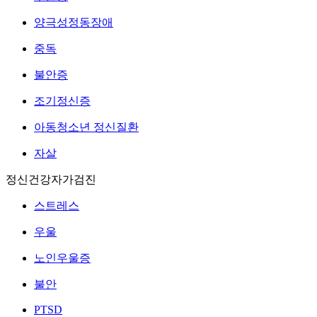
양극성정동장애
중독
불안증
조기정신증
아동청소년 정신질환
자살
정신건강자가검진
스트레스
우울
노인우울증
불안
PTSD