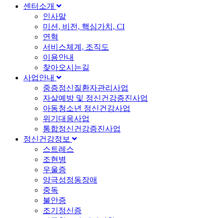
센터소개
인사말
미션, 비전, 핵심가치, CI
연혁
서비스체계, 조직도
이용안내
찾아오시는길
사업안내
중증정신질환자관리사업
자살예방 및 정신건강증진사업
아동청소년 정신건강사업
위기대응사업
통합정신건강증진사업
정신건강정보
스트레스
조현병
우울증
양극성정동장애
중독
불안증
조기정신증