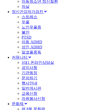
아동청소년 정신질환
자살
정신건강자가검진
스트레스
우울
노인우울증
불안
PTSD
아동 ADHD
성인 ADHD
알코올중독
커뮤니티
1대1 온라인상담실
공지사항
기관동정
문의하기
행사안내
일반게시판
교육신청
자원봉사신청
문화제
제 8회 문화제