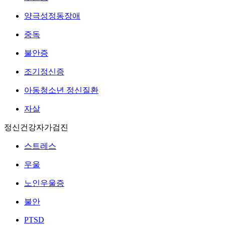
양극성정동장애
중독
불안증
조기정신증
아동청소년 정신질환
자살
정신건강자가검진
스트레스
우울
노인우울증
불안
PTSD