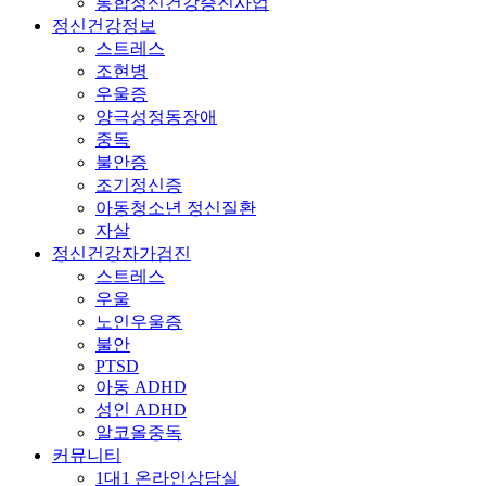
통합정신건강증진사업
정신건강정보
스트레스
조현병
우울증
양극성정동장애
중독
불안증
조기정신증
아동청소년 정신질환
자살
정신건강자가검진
스트레스
우울
노인우울증
불안
PTSD
아동 ADHD
성인 ADHD
알코올중독
커뮤니티
1대1 온라인상담실