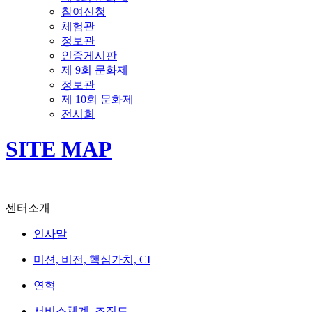
참여신청
체험관
정보관
인증게시판
제 9회 문화제
정보관
제 10회 문화제
전시회
SITE MAP
센터소개
인사말
미션, 비전, 핵심가치, CI
연혁
서비스체계, 조직도