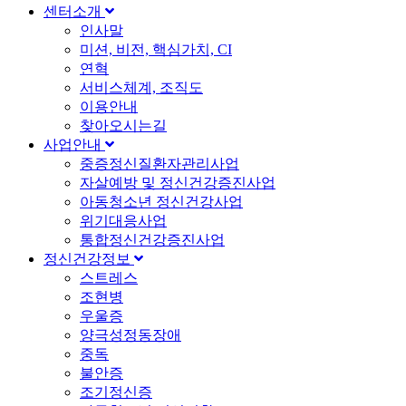
센터소개
인사말
미션, 비전, 핵심가치, CI
연혁
서비스체계, 조직도
이용안내
찾아오시는길
사업안내
중증정신질환자관리사업
자살예방 및 정신건강증진사업
아동청소년 정신건강사업
위기대응사업
통합정신건강증진사업
정신건강정보
스트레스
조현병
우울증
양극성정동장애
중독
불안증
조기정신증