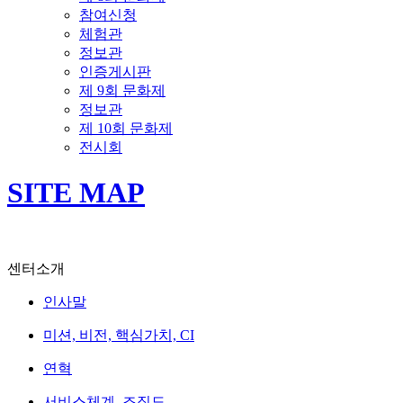
참여신청
체험관
정보관
인증게시판
제 9회 문화제
정보관
제 10회 문화제
전시회
SITE MAP
센터소개
인사말
미션, 비전, 핵심가치, CI
연혁
서비스체계, 조직도