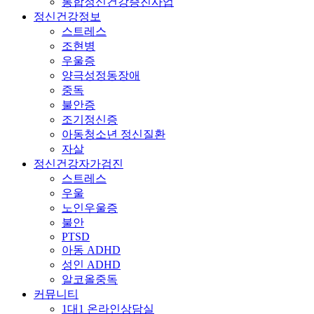
통합정신건강증진사업
정신건강정보
스트레스
조현병
우울증
양극성정동장애
중독
불안증
조기정신증
아동청소년 정신질환
자살
정신건강자가검진
스트레스
우울
노인우울증
불안
PTSD
아동 ADHD
성인 ADHD
알코올중독
커뮤니티
1대1 온라인상담실