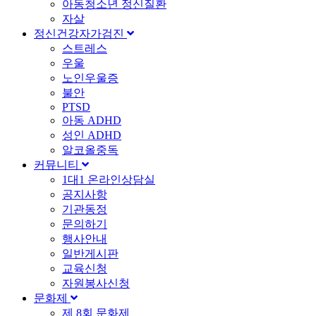
아동청소년 정신질환
자살
정신건강자가검진
스트레스
우울
노인우울증
불안
PTSD
아동 ADHD
성인 ADHD
알코올중독
커뮤니티
1대1 온라인상담실
공지사항
기관동정
문의하기
행사안내
일반게시판
교육신청
자원봉사신청
문화제
제 8회 문화제