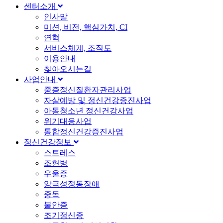
센터소개
인사말
미션, 비전, 핵심가치, CI
연혁
서비스체계, 조직도
이용안내
찾아오시는길
사업안내
중증정신질환자관리사업
자살예방 및 정신건강증진사업
아동청소년 정신건강사업
위기대응사업
통합정신건강증진사업
정신건강정보
스트레스
조현병
우울증
양극성정동장애
중독
불안증
조기정신증