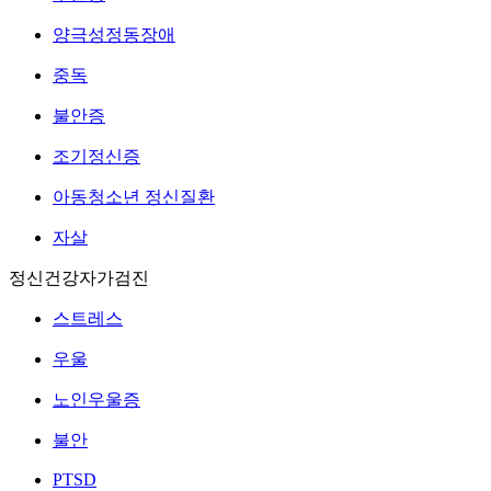
양극성정동장애
중독
불안증
조기정신증
아동청소년 정신질환
자살
정신건강자가검진
스트레스
우울
노인우울증
불안
PTSD