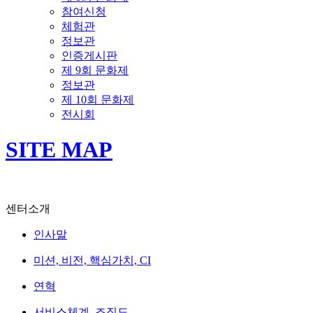
참여신청
체험관
정보관
인증게시판
제 9회 문화제
정보관
제 10회 문화제
전시회
SITE MAP
센터소개
인사말
미션, 비전, 핵심가치, CI
연혁
서비스체계, 조직도