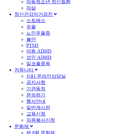
아동청소년 정신질환
자살
정신건강자가검진
스트레스
우울
노인우울증
불안
PTSD
아동 ADHD
성인 ADHD
알코올중독
커뮤니티
1대1 온라인상담실
공지사항
기관동정
문의하기
행사안내
일반게시판
교육신청
자원봉사신청
문화제
제 8회 문화제