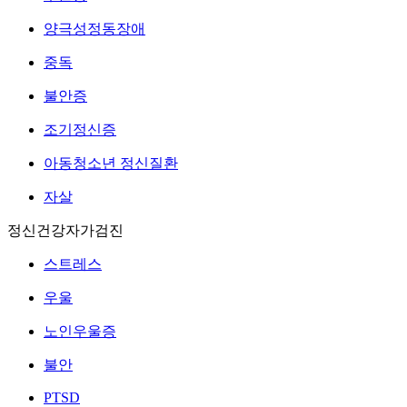
양극성정동장애
중독
불안증
조기정신증
아동청소년 정신질환
자살
정신건강자가검진
스트레스
우울
노인우울증
불안
PTSD