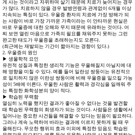
게 사는 것이라고 자위하며 살기 때문에 치료가 늦어지는 경우
가 많다. 치료하지 않을 경우 발병연령과 관계없이 6개월 이상
지속되는 특징이 있다. 우울증 환자의 치료에 가장 방해가 되
는 사람이 바로 가장 가까운 가족이라는 이 안타까운 현실은
바로 우울증에 대한 오해와 무지 때문에 유래하는 것이다. 어
찌 보면 열린 마음으로 가족의 필요를 채워주지 못하는 그런
완고한 태도가 우울증을 초래하는지도 모른다.
(최근에는 재발되는 기간이 짧아지는 경향이 있다.)
2. 우울증의 원인
▶ 생물학적 요인
유전적 성질과 특정한 생리적 기능은 우울해질지 아닐지에 대
해 영향을 미칠 수 있다. 예를 들어 일란성 쌍둥이는 유전적으
로 일치하지 않은 이란성 쌍둥이에 비해 우울증을 일으킬 가능
성이 5배에 이른다. 우울한 사람은 활력과 경각심을 일깨워 주
는 특정한 화학성분의 양이 적다.
▶ 학습된 무력함
열심히 노력을 했지만 결과가 좋아질 수 없다는 것을 발견할
때 학습된 무력함의 희생자가 되는 것이다. 사람들은 생활에서
일어나는 중요한 사건들을 해결할 수 있다는 믿음이 필요하다.
그러나 계속 노력하여 바라는 결과에 이르지 못하게 될 때 우
울해진다. 무모한 행위의 효과 이외에 특정한 믿음도 학습된
무력감을 일으킨다. 예를 들어 우울한 사람은 사건을 통제하는