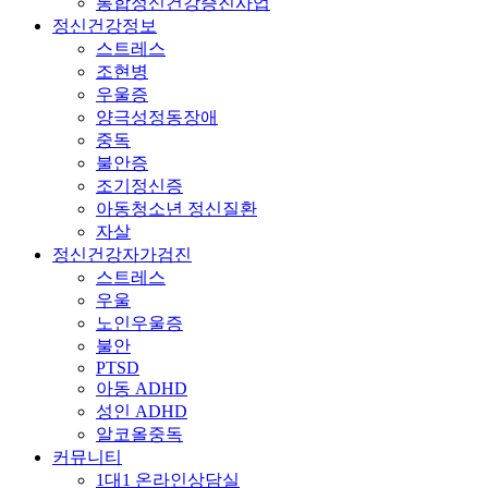
통합정신건강증진사업
정신건강정보
스트레스
조현병
우울증
양극성정동장애
중독
불안증
조기정신증
아동청소년 정신질환
자살
정신건강자가검진
스트레스
우울
노인우울증
불안
PTSD
아동 ADHD
성인 ADHD
알코올중독
커뮤니티
1대1 온라인상담실