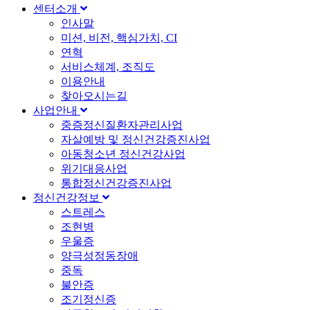
센터소개
인사말
미션, 비전, 핵심가치, CI
연혁
서비스체계, 조직도
이용안내
찾아오시는길
사업안내
중증정신질환자관리사업
자살예방 및 정신건강증진사업
아동청소년 정신건강사업
위기대응사업
통합정신건강증진사업
정신건강정보
스트레스
조현병
우울증
양극성정동장애
중독
불안증
조기정신증