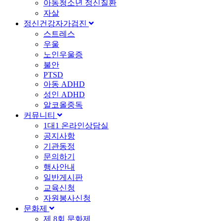
아동청소년 정신질환
자살
정신건강자가검진
스트레스
우울
노인우울증
불안
PTSD
아동 ADHD
성인 ADHD
알코올중독
커뮤니티
1대1 온라인상담실
공지사항
기관동정
문의하기
행사안내
일반게시판
교육신청
자원봉사신청
문화제
제 8회 문화제