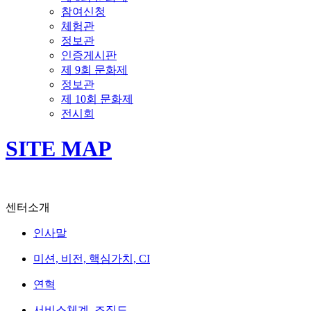
참여신청
체험관
정보관
인증게시판
제 9회 문화제
정보관
제 10회 문화제
전시회
SITE MAP
센터소개
인사말
미션, 비전, 핵심가치, CI
연혁
서비스체계, 조직도