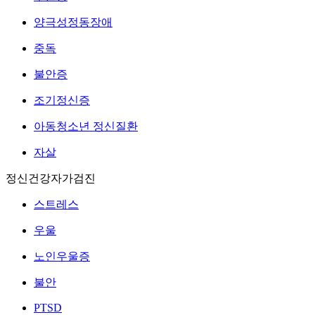
양극성정동장애
중독
불안증
조기정신증
아동청소년 정신질환
자살
정신건강자가검진
스트레스
우울
노인우울증
불안
PTSD