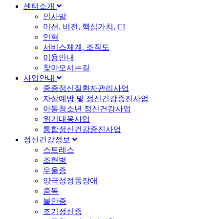
센터소개
인사말
미션, 비전, 핵심가치, CI
연혁
서비스체계, 조직도
이용안내
찾아오시는길
사업안내
중증정신질환자관리사업
자살예방 및 정신건강증진사업
아동청소년 정신건강사업
위기대응사업
통합정신건강증진사업
정신건강정보
스트레스
조현병
우울증
양극성정동장애
중독
불안증
조기정신증