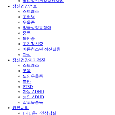
통합정신건강증진사업
정신건강정보
스트레스
조현병
우울증
양극성정동장애
중독
불안증
조기정신증
아동청소년 정신질환
자살
정신건강자가검진
스트레스
우울
노인우울증
불안
PTSD
아동 ADHD
성인 ADHD
알코올중독
커뮤니티
1대1 온라인상담실