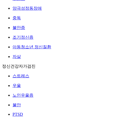
양극성정동장애
중독
불안증
조기정신증
아동청소년 정신질환
자살
정신건강자가검진
스트레스
우울
노인우울증
불안
PTSD