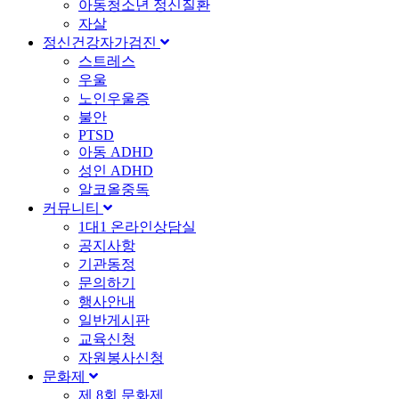
아동청소년 정신질환
자살
정신건강자가검진
스트레스
우울
노인우울증
불안
PTSD
아동 ADHD
성인 ADHD
알코올중독
커뮤니티
1대1 온라인상담실
공지사항
기관동정
문의하기
행사안내
일반게시판
교육신청
자원봉사신청
문화제
제 8회 문화제