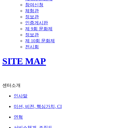
참여신청
체험관
정보관
인증게시판
제 9회 문화제
정보관
제 10회 문화제
전시회
SITE MAP
센터소개
인사말
미션, 비전, 핵심가치, CI
연혁
서비스체계, 조직도