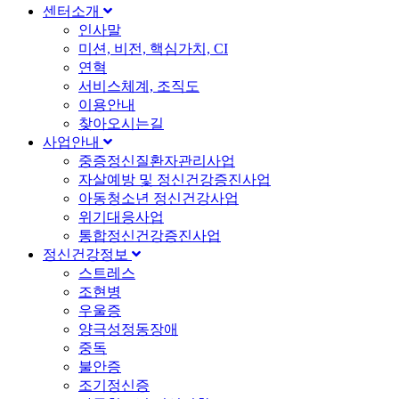
센터소개
인사말
미션, 비전, 핵심가치, CI
연혁
서비스체계, 조직도
이용안내
찾아오시는길
사업안내
중증정신질환자관리사업
자살예방 및 정신건강증진사업
아동청소년 정신건강사업
위기대응사업
통합정신건강증진사업
정신건강정보
스트레스
조현병
우울증
양극성정동장애
중독
불안증
조기정신증