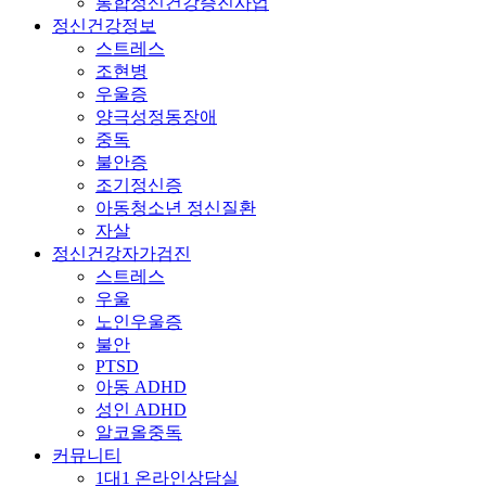
통합정신건강증진사업
정신건강정보
스트레스
조현병
우울증
양극성정동장애
중독
불안증
조기정신증
아동청소년 정신질환
자살
정신건강자가검진
스트레스
우울
노인우울증
불안
PTSD
아동 ADHD
성인 ADHD
알코올중독
커뮤니티
1대1 온라인상담실