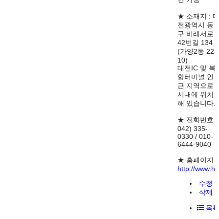
★ 소재지 : 
전광역시 동
구 비래서로
42번길 134
(가양2동 22-
10)
대전IC 및 복
합터미널 인
근 지역으로
시내에 위치
해 있습니다.
★ 전화번호 :
042) 335-
0330 / 010-
6444-9040
★ 홈페이지 :
http://www.hol
수정
삭제
목