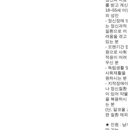
를 받고 계신
18~55세 미
의 성인
- 정신장애 또
는 정신과적
질환으로 어
려움을 겪고
있는 분
- 오랜기간 입
원으로 사회
적응이 어려
우신 분
- 독립생활 및
사회재활을
원하시는 분
- 지적장애이
나 정신질환
이 있어 약물
을 복용하시
는 분
(단, 알코올 
련 질환 제외)
★ 인원 : 남
만 가능