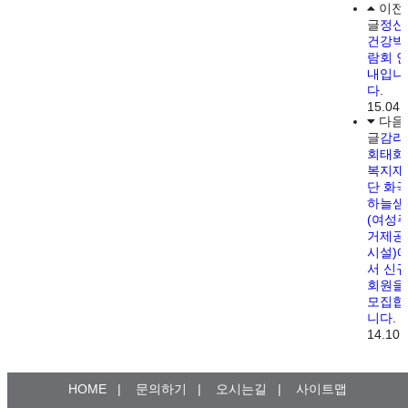
이전
글
정신
건강박
람회 
내입니
다.
15.04.
다음
글
감리
회태화
복지재
단 화
하늘샘
(여성
거제공
시설)
서 신
회원을
모집합
니다.
14.10.
HOME
|
문의하기
|
오시는길
|
사이트맵