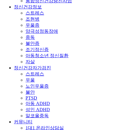
통합정신건강증진사업
정신건강정보
스트레스
조현병
우울증
양극성정동장애
중독
불안증
조기정신증
아동청소년 정신질환
자살
정신건강자가검진
스트레스
우울
노인우울증
불안
PTSD
아동 ADHD
성인 ADHD
알코올중독
커뮤니티
1대1 온라인상담실