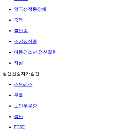
양극성정동장애
중독
불안증
조기정신증
아동청소년 정신질환
자살
정신건강자가검진
스트레스
우울
노인우울증
불안
PTSD