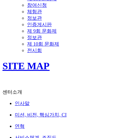
참여신청
체험관
정보관
인증게시판
제 9회 문화제
정보관
제 10회 문화제
전시회
SITE MAP
센터소개
인사말
미션, 비전, 핵심가치, CI
연혁
서비스체계, 조직도