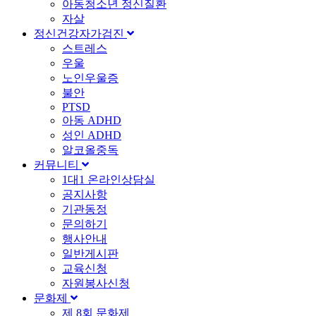
아동청소년 정신질환
자살
정신건강자가검진
스트레스
우울
노인우울증
불안
PTSD
아동 ADHD
성인 ADHD
알코올중독
커뮤니티
1대1 온라인상담실
공지사항
기관동정
문의하기
행사안내
일반게시판
교육신청
자원봉사신청
문화제
제 8회 문화제