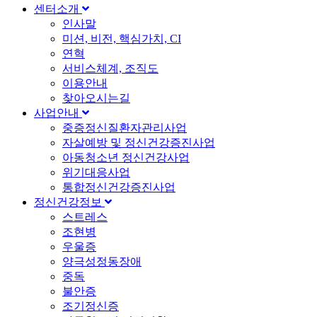
센터소개
인사말
미션, 비전, 핵심가치, CI
연혁
서비스체계, 조직도
이용안내
찾아오시는길
사업안내
중증정신질환자관리사업
자살예방 및 정신건강증진사업
아동청소년 정신건강사업
위기대응사업
통합정신건강증진사업
정신건강정보
스트레스
조현병
우울증
양극성정동장애
중독
불안증
조기정신증