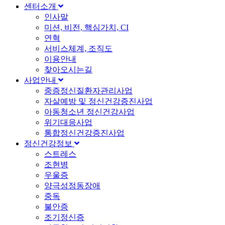
센터소개
인사말
미션, 비전, 핵심가치, CI
연혁
서비스체계, 조직도
이용안내
찾아오시는길
사업안내
중증정신질환자관리사업
자살예방 및 정신건강증진사업
아동청소년 정신건강사업
위기대응사업
통합정신건강증진사업
정신건강정보
스트레스
조현병
우울증
양극성정동장애
중독
불안증
조기정신증