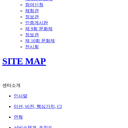
참여신청
체험관
정보관
인증게시판
제 9회 문화제
정보관
제 10회 문화제
전시회
SITE MAP
센터소개
인사말
미션, 비전, 핵심가치, CI
연혁
서비스체계, 조직도