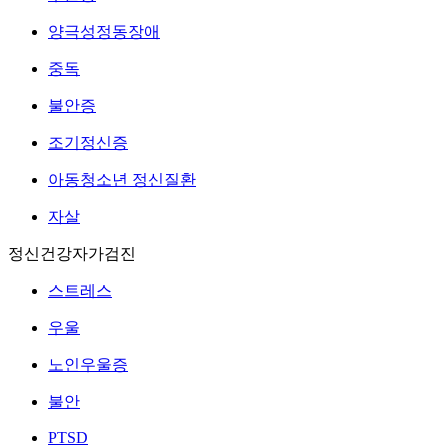
양극성정동장애
중독
불안증
조기정신증
아동청소년 정신질환
자살
정신건강자가검진
스트레스
우울
노인우울증
불안
PTSD