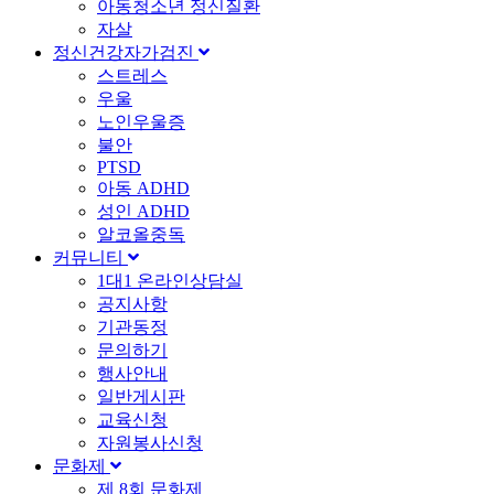
아동청소년 정신질환
자살
정신건강자가검진
스트레스
우울
노인우울증
불안
PTSD
아동 ADHD
성인 ADHD
알코올중독
커뮤니티
1대1 온라인상담실
공지사항
기관동정
문의하기
행사안내
일반게시판
교육신청
자원봉사신청
문화제
제 8회 문화제