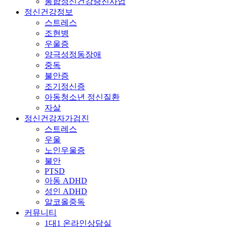
통합정신건강증진사업
정신건강정보
스트레스
조현병
우울증
양극성정동장애
중독
불안증
조기정신증
아동청소년 정신질환
자살
정신건강자가검진
스트레스
우울
노인우울증
불안
PTSD
아동 ADHD
성인 ADHD
알코올중독
커뮤니티
1대1 온라인상담실