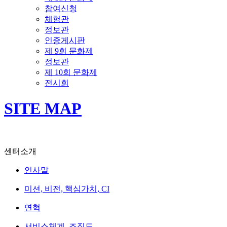
참여신청
체험관
정보관
인증게시판
제 9회 문화제
정보관
제 10회 문화제
전시회
SITE MAP
센터소개
인사말
미션, 비전, 핵심가치, CI
연혁
서비스체계, 조직도