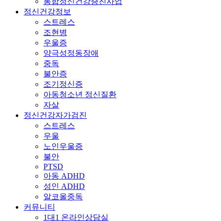
통합정신건강증진사업
정신건강정보
스트레스
조현병
우울증
양극성정동장애
중독
불안증
조기정신증
아동청소년 정신질환
자살
정신건강자가검진
스트레스
우울
노인우울증
불안
PTSD
아동 ADHD
성인 ADHD
알코올중독
커뮤니티
1대1 온라인상담실