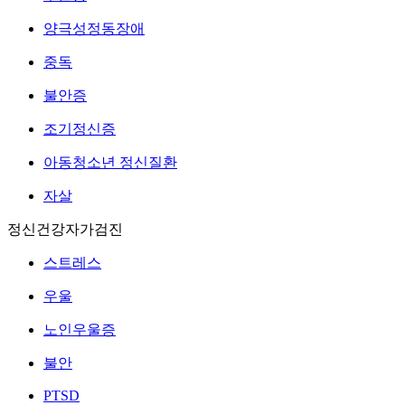
양극성정동장애
중독
불안증
조기정신증
아동청소년 정신질환
자살
정신건강자가검진
스트레스
우울
노인우울증
불안
PTSD