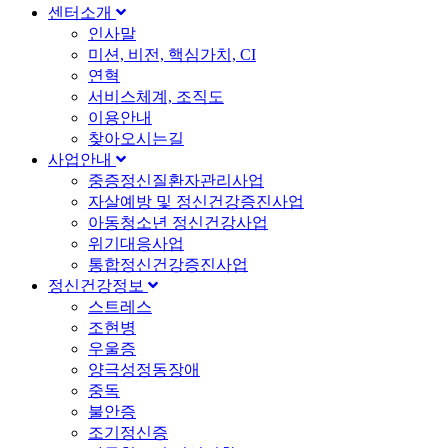
센터소개
인사말
미션, 비전, 핵심가치, CI
연혁
서비스체계, 조직도
이용안내
찾아오시는길
사업안내
중증정신질환자관리사업
자살예방 및 정신건강증진사업
아동청소년 정신건강사업
위기대응사업
통합정신건강증진사업
정신건강정보
스트레스
조현병
우울증
양극성정동장애
중독
불안증
조기정신증