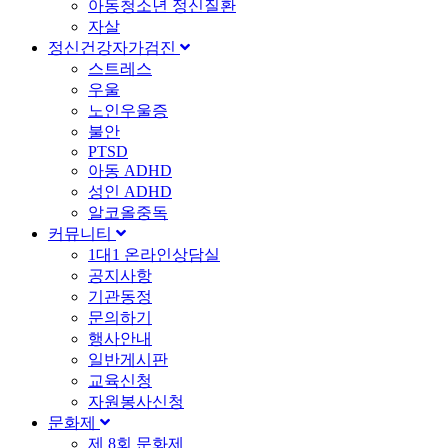
아동청소년 정신질환
자살
정신건강자가검진
스트레스
우울
노인우울증
불안
PTSD
아동 ADHD
성인 ADHD
알코올중독
커뮤니티
1대1 온라인상담실
공지사항
기관동정
문의하기
행사안내
일반게시판
교육신청
자원봉사신청
문화제
제 8회 문화제