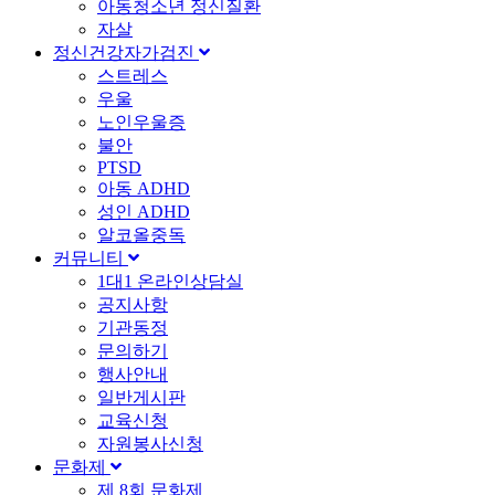
아동청소년 정신질환
자살
정신건강자가검진
스트레스
우울
노인우울증
불안
PTSD
아동 ADHD
성인 ADHD
알코올중독
커뮤니티
1대1 온라인상담실
공지사항
기관동정
문의하기
행사안내
일반게시판
교육신청
자원봉사신청
문화제
제 8회 문화제