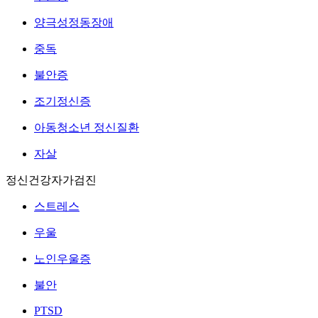
양극성정동장애
중독
불안증
조기정신증
아동청소년 정신질환
자살
정신건강자가검진
스트레스
우울
노인우울증
불안
PTSD