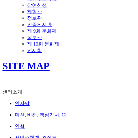
참여신청
체험관
정보관
인증게시판
제 9회 문화제
정보관
제 10회 문화제
전시회
SITE MAP
센터소개
인사말
미션, 비전, 핵심가치, CI
연혁
서비스체계, 조직도