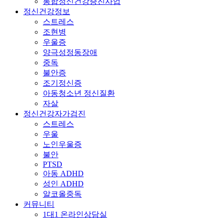
통합정신건강증진사업
정신건강정보
스트레스
조현병
우울증
양극성정동장애
중독
불안증
조기정신증
아동청소년 정신질환
자살
정신건강자가검진
스트레스
우울
노인우울증
불안
PTSD
아동 ADHD
성인 ADHD
알코올중독
커뮤니티
1대1 온라인상담실