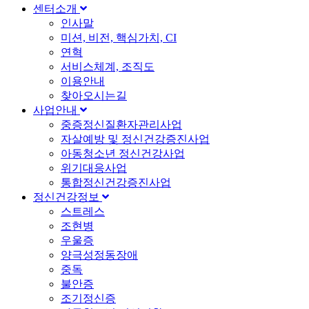
센터소개
인사말
미션, 비전, 핵심가치, CI
연혁
서비스체계, 조직도
이용안내
찾아오시는길
사업안내
중증정신질환자관리사업
자살예방 및 정신건강증진사업
아동청소년 정신건강사업
위기대응사업
통합정신건강증진사업
정신건강정보
스트레스
조현병
우울증
양극성정동장애
중독
불안증
조기정신증