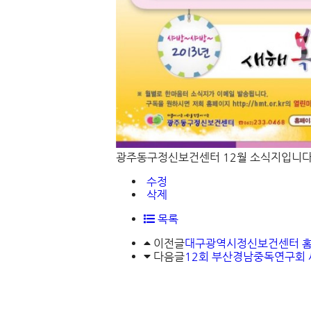
광주동구정신보건센터 12월 소식지입니다
수정
삭제
목록
이전글
대구광역시정신보건센터 홈
다음글
12회 부산경남중독연구회 