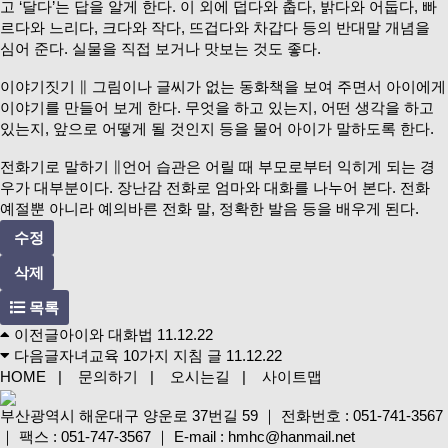
고 ‘달다’는 답을 알게 한다. 이 외에 덥다와 춥다, 밝다와 어둡다, 빠
르다와 느리다, 크다와 작다, 뜨겁다와 차갑다 등의 반대말 개념을
심어 준다. 실물을 직접 보거나 맛보는 것도 좋다.
이야기짓기 ∥ 그림이나 글씨가 없는 동화책을 보여 주면서 아이에게
이야기를 만들어 보게 한다. 무엇을 하고 있는지, 어떤 생각을 하고
있는지, 앞으로 어떻게 될 것인지 등을 물어 아이가 말하도록 한다.
전화기로 말하기 ∥언어 습관은 어릴 때 부모로부터 익히게 되는 경
우가 대부분이다. 장난감 전화로 엄마와 대화를 나누어 본다. 전화
예절뿐 아니라 예의바른 전화 말, 정확한 발음 등을 배우게 된다.
수정
삭제
목록
이전글
아이와 대화법
11.12.22
다음글
자녀교육 10가지 지침 글
11.12.22
HOME
|
문의하기
|
오시는길
|
사이트맵
부산광역시 해운대구 양운로 37번길 59
｜
전화번호 : 051-741-3567
｜
팩스 : 051-747-3567
｜
E-mail : hmhc@hanmail.net