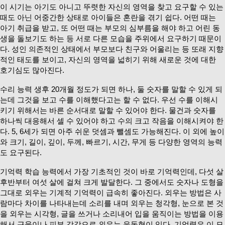
이 시기는 아기도 아니고 뚜렷한 자신의 영역을 찾고 요구할 수 있는
때도 아닌 어중간한 상태로 아이들은 혼란을 겪기 쉽다. 어떤 때는
아기 취급을 받고, 또 어떤 때는 부모의 심부름을 해야 하고 어린 동
생을 돌보기도 하는 등 서로 다른 모습을 주위에서 요구하기 때문이
다. 성인 의존적인 상태에서 부모보다 친구와 어울리는 등 또래 지향
적인 태도를 보이고, 자신의 영역을 넓히기 위해 새로운 것에 대한
호기심도 많아진다.
수리 능력 생후 20개월 정도가 되면 하나, 둘 숫자를 말할 수 있게 되
는데 그것을 보고 수를 이해했다고는 할 수 없다. 우선 수를 이해시
키기 위해서는 바른 순서대로 말할 수 있어야 한다. 물건과 숫자를
하나씩 대응해서 셀 수 있어야 하고 수의 크고 작음을 이해시켜야 한
다. 5, 6세가 되면 아주 쉬운 덧셈과 뺄셈도 가능해진다. 이 외에 높이
와 크기, 길이, 깊이, 두께, 빠르기, 시간, 무게 등 다양한 영역의 능력
도 요구된다.
기억력 학습 능력에서 가장 기초적인 것이 바로 기억력인데, 다섯 살
후반부터 여섯 살에 걸쳐 크게 발달한다. 그 중에서도 숫자나 도형을
그대로 외우는 기계적 기억력이 급속히 좋아진다. 외우는 방법은 사
람마다 차이를 나타내는데 소리를 내며 외우는 청각형, 눈으로 본 것
을 외우는 시각형, 글을 쓰거나 소리내어 입을 움직이는 방법을 이용
해서 근육이나 피부 감각으로 외우는 운동형이 있다. 기억력은 이 모