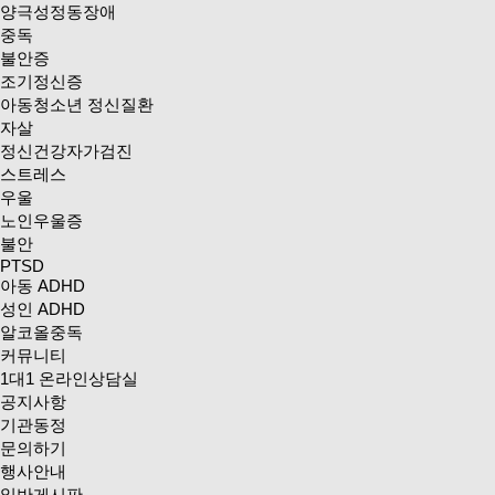
양극성정동장애
중독
불안증
조기정신증
아동청소년 정신질환
자살
정신건강자가검진
스트레스
우울
노인우울증
불안
PTSD
아동 ADHD
성인 ADHD
알코올중독
커뮤니티
1대1 온라인상담실
공지사항
기관동정
문의하기
행사안내
일반게시판