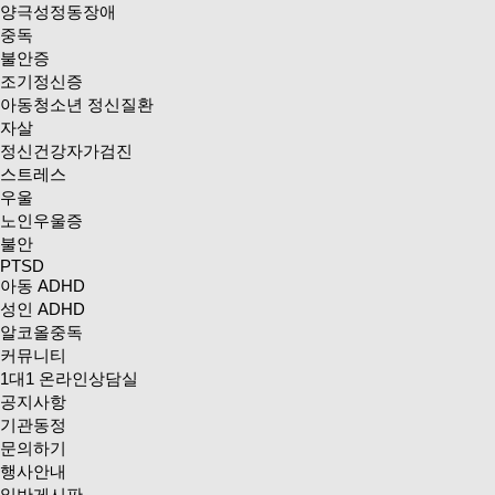
양극성정동장애
중독
불안증
조기정신증
아동청소년 정신질환
자살
정신건강자가검진
스트레스
우울
노인우울증
불안
PTSD
아동 ADHD
성인 ADHD
알코올중독
커뮤니티
1대1 온라인상담실
공지사항
기관동정
문의하기
행사안내
일반게시판