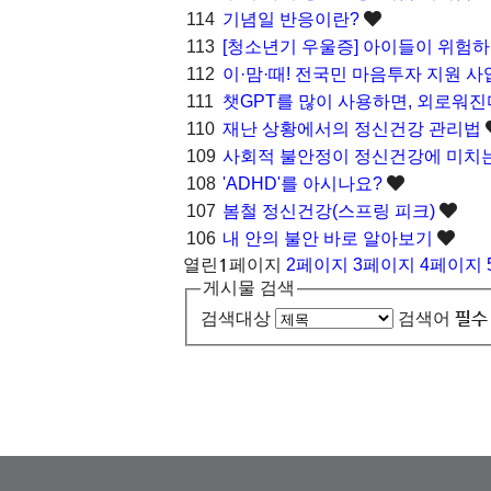
114
기념일 반응이란?
113
[청소년기 우울증] 아이들이 위험
112
이·맘·때! 전국민 마음투자 지원 
111
챗GPT를 많이 사용하면, 외로워진
110
재난 상황에서의 정신건강 관리법
109
사회적 불안정이 정신건강에 미치
108
'ADHD'를 아시나요?
107
봄철 정신건강(스프링 피크)
106
내 안의 불안 바로 알아보기
1
열린
페이지
2
페이지
3
페이지
4
페이지
게시물 검색
필수
검색대상
검색어